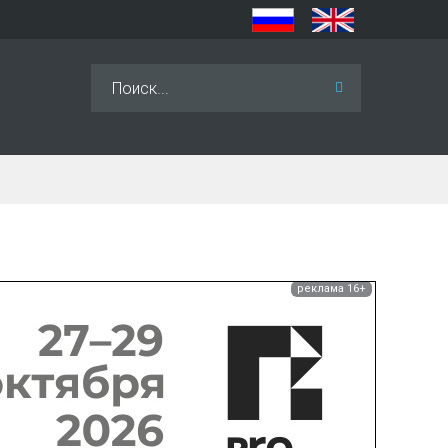
Искать...
реклама 16+