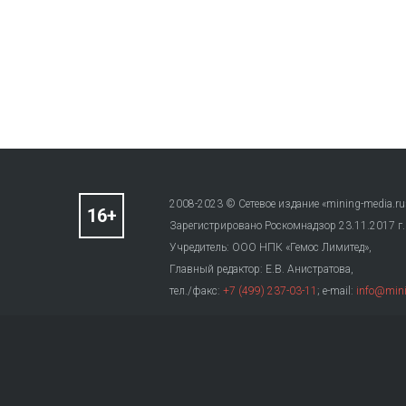
2008-2023 © Сетевое издание «mining-media.ru
Зарегистрировано Роскомнадзор 23.11.2017 г
Учредитель: ООО НПК «Гемос Лимитед»,
Главный редактор: Е.В. Анистратова,
тел./факс:
+7 (499) 237-03-11
; e-mail:
info@mini