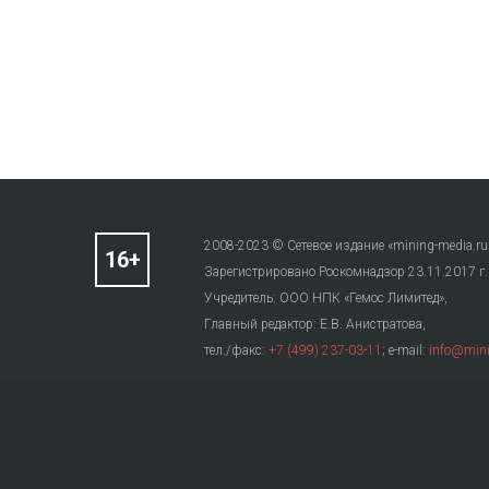
2008-2023 © Сетевое издание «mining-media.ru
Зарегистрировано Роскомнадзор 23.11.2017 г
Учредитель: ООО НПК «Гемос Лимитед»,
Главный редактор: Е.В. Анистратова,
тел./факс:
+7 (499) 237-03-11
; e-mail:
info@mini