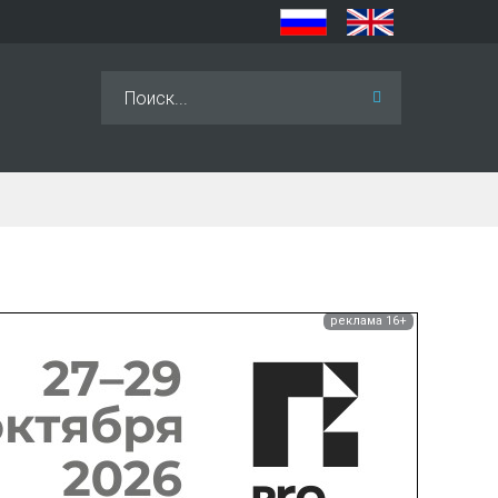
Искать...
реклама 16+