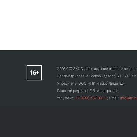
2008-2023 © Сетевое издание «mining-media.ru
Зарегистрировано Роскомнадзор 23.11.2017 г
Учредитель: ООО НПК «Гемос Лимитед»,
Главный редактор: Е.В. Анистратова,
тел./факс:
+7 (499) 237-03-11
; e-mail:
info@mini