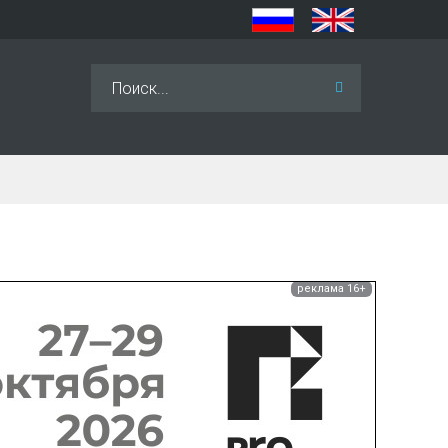
Искать...
реклама 16+