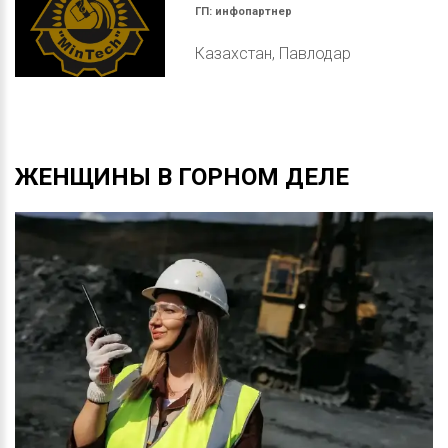
ГП:
инфопартнер
Казахстан, Павлодар
ЖЕНЩИНЫ
В
ГОРНОМ
ДЕЛЕ