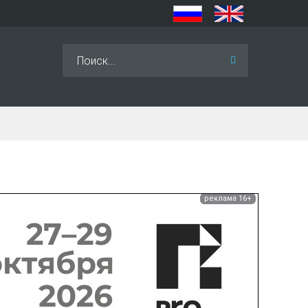
Искать...
реклама 16+