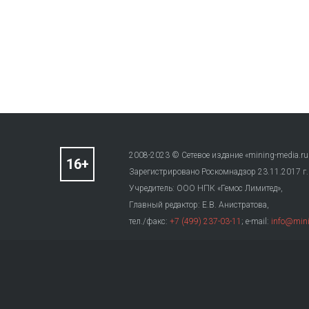
2008-2023 © Сетевое издание «mining-media.ru
Зарегистрировано Роскомнадзор 23.11.2017 г
Учредитель: ООО НПК «Гемос Лимитед»,
Главный редактор: Е.В. Анистратова,
тел./факс:
+7 (499) 237-03-11
; e-mail:
info@mini