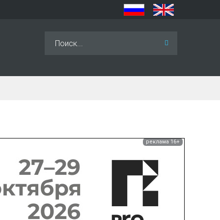
Искать...
реклама 16+