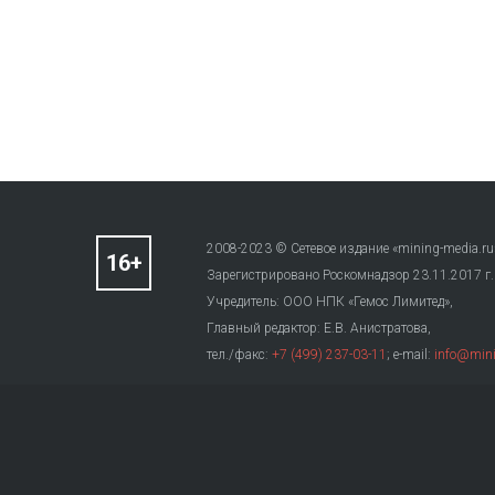
2008-2023 © Сетевое издание «mining-media.ru
Зарегистрировано Роскомнадзор 23.11.2017 г
Учредитель: ООО НПК «Гемос Лимитед»,
Главный редактор: Е.В. Анистратова,
тел./факс:
+7 (499) 237-03-11
; e-mail:
info@mini