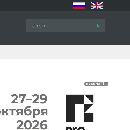
Искать...
реклама 16+