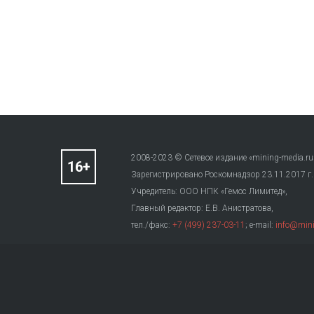
2008-2023 © Сетевое издание «mining-media.ru
Зарегистрировано Роскомнадзор 23.11.2017 г
Учредитель: ООО НПК «Гемос Лимитед»,
Главный редактор: Е.В. Анистратова,
тел./факс:
+7 (499) 237-03-11
; e-mail:
info@mini