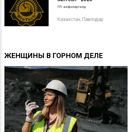
ГП:
инфопартнер
Казахстан, Павлодар
ЖЕНЩИНЫ
В
ГОРНОМ
ДЕЛЕ