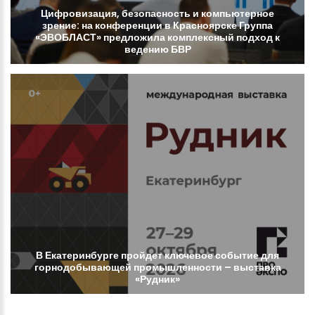
Цифровизация,
безопасность
и
компьютерное
зрение:
на
конференции
в
Красноярске
Группа
«ЭВОБЛАСТ»
предложила
комплексный
подход
к
ведению
БВР
В
Екатеринбурге
пройдет
ключевое
событие
для
горнодобывающей
промышленности
–
выставка
«Рудник»