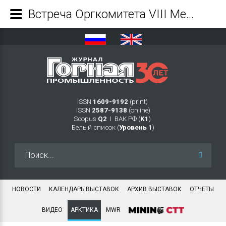
Встреча Оргкомитета VIII Международной конференции «Арктика: устойчивое развитие» с Сенатором Российской Федерации - Журнал Горная промышленность
ISSN
1609-9192
(print)
ISSN
2587-9138
(online)
Scopus
Q2
Ι ВАК РФ (
K1
)
Белый список (
Уровень 1
)
Искать...
НОВОСТИ
КАЛЕНДАРЬ ВЫСТАВОК
АРХИВ ВЫСТАВОК
ОТЧЕТЫ
ВИДЕО
АРКТИКА
MWR