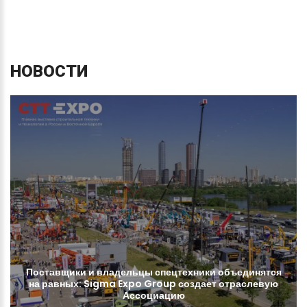
НОВОСТИ
Поставщики
и
владельцы
спецтехники
объединятся
на
равных:
Sigma
Expo
Group
создает
отраслевую
Ассоциацию