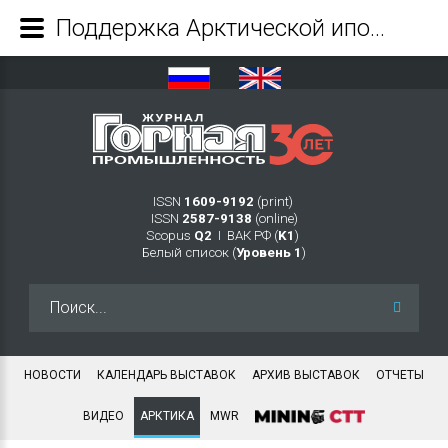
Поддержка Арктической ипотеки - Журнал Горная промышленность
ISSN
1609-9192
(print)
ISSN
2587-9138
(online)
Scopus
Q2
Ι ВАК РФ (
K1
)
Белый список (
Уровень 1
)
Искать...
НОВОСТИ
КАЛЕНДАРЬ ВЫСТАВОК
АРХИВ ВЫСТАВОК
ОТЧЕТЫ
ВИДЕО
АРКТИКА
MWR