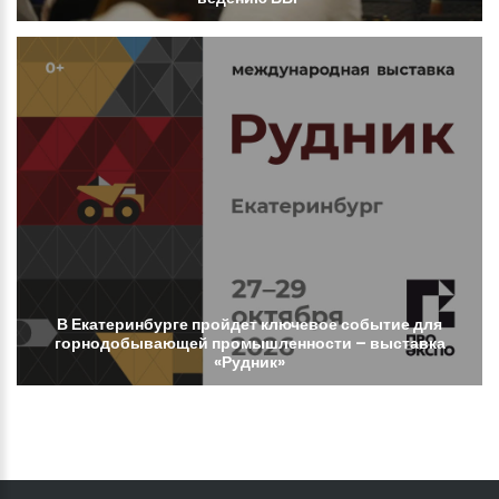
В
Екатеринбурге
пройдет
ключевое
событие
для
горнодобывающей
промышленности
–
выставка
«Рудник»