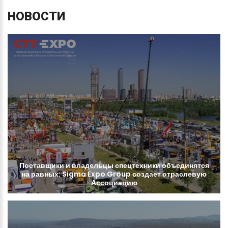
НОВОСТИ
Поставщики
и
владельцы
спецтехники
объединятся
на
равных:
Sigma
Expo
Group
создает
отраслевую
Ассоциацию