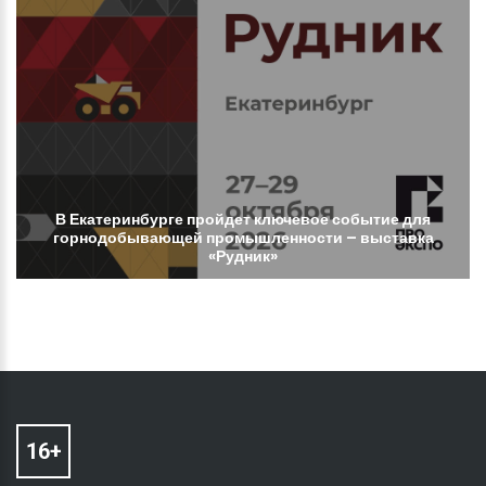
В
Екатеринбурге
пройдет
ключевое
событие
для
горнодобывающей
промышленности
–
выставка
«Рудник»