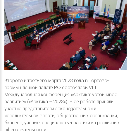
Второго и третьего марта 2023 года в Торгово-
промышленной палате РФ состоялась VIII
Международная конференция «Арктика: устойчивое
развитие» («Арктика – 2023»). В её работе приняли
участие представители законодательной и
исполнительной власти, общественных организаций,
бизнеса, учёные, специалисты-практики из различных
сфер деятельности.