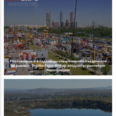
Поставщики
и
владельцы
спецтехники
объединятся
на
равных:
Sigma
Expo
Group
создает
отраслевую
Ассоциацию