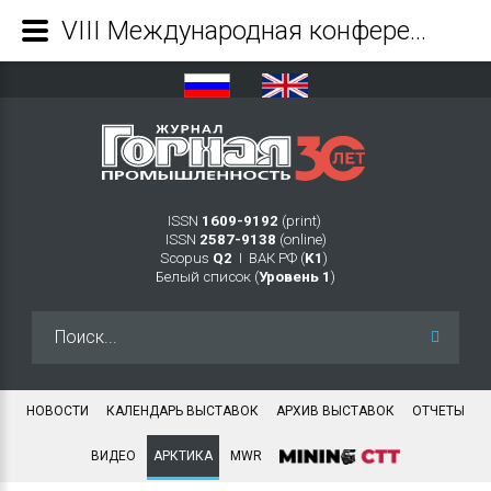
VIII Международная конференция «Арктика: устойчивое развитие» («Арктика – 2023») - Журнал Горная промышленность
ISSN
1609-9192
(print)
ISSN
2587-9138
(online)
Scopus
Q2
Ι ВАК РФ (
K1
)
Белый список (
Уровень 1
)
Искать...
НОВОСТИ
КАЛЕНДАРЬ ВЫСТАВОК
АРХИВ ВЫСТАВОК
ОТЧЕТЫ
ВИДЕО
АРКТИКА
MWR