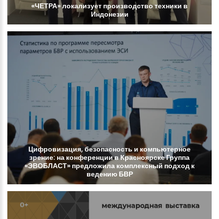
«ЧЕТРА»
локализует
производство
техники
в
Индонезии
Цифровизация,
безопасность
и
компьютерное
зрение:
на
конференции
в
Красноярске
Группа
«ЭВОБЛАСТ»
предложила
комплексный
подход
к
ведению
БВР