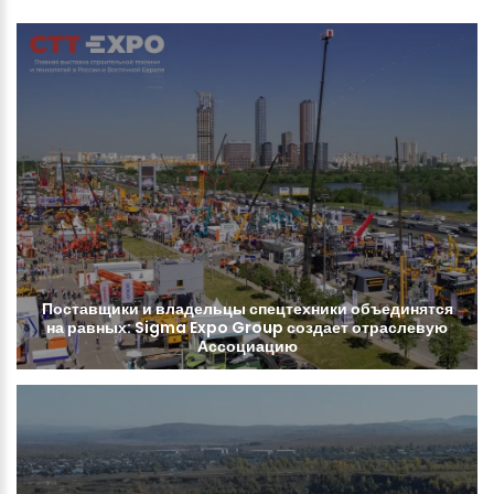
Поставщики
и
владельцы
спецтехники
объединятся
на
равных:
Sigma
Expo
Group
создает
отраслевую
Ассоциацию