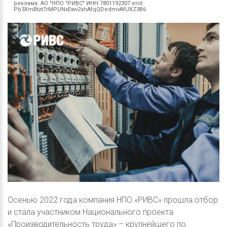
реклама:
АО "НПО "РИВС" ИНН 7801192307 erid:
Pb3XmBtzt7rMPUNxEwv2shAfqQDedmvAfUXZ3B6
Осенью 2022 года компания НПО «РИВС» прошла отбор
и стала участником Национального проекта
«Производительность труда» – крупнейшего по