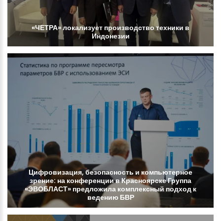
«ЧЕТРА»
локализует
производство
техники
в
Индонезии
Цифровизация,
безопасность
и
компьютерное
зрение:
на
конференции
в
Красноярске
Группа
«ЭВОБЛАСТ»
предложила
комплексный
подход
к
ведению
БВР