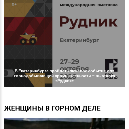
В
Екатеринбурге
пройдет
ключевое
событие
для
горнодобывающей
промышленности
–
выставка
«Рудник»
ЖЕНЩИНЫ
В
ГОРНОМ
ДЕЛЕ