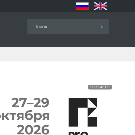
Искать...
реклама 16+