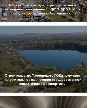
Поставщики
и
владельцы
спецтехники
объединятся
на
равных:
Sigma
Expo
Group
создает
отраслевую
Ассоциацию
Строительство
Тасеевского
ГОКа
получило
положительное
заключение
государственной
экологической
экспертизы