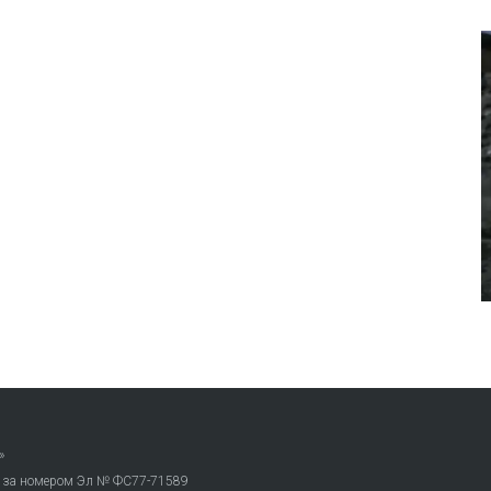
»
. за номером Эл № ФС77-71589