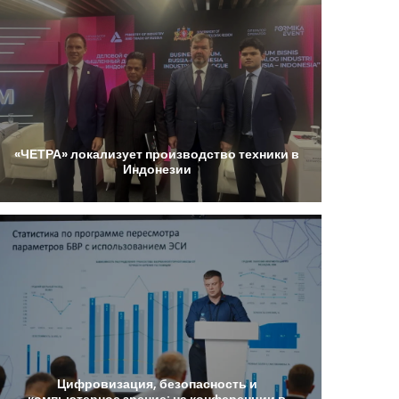
«ЧЕТРА»
локализует
производство
техники
в
Индонезии
Цифровизация,
безопасность
и
компьютерное
зрение:
на
конференции
в