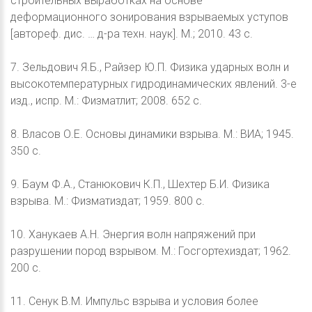
строительных выработках на основе
деформационного зонирования взрываемых уступов
[автореф. дис. … д-ра техн. наук]. М.; 2010. 43 с.
7. Зельдович Я.Б., Райзер Ю.П. Физика ударных волн и
высокотемпературных гидродинамических явлений. 3-е
изд., испр. М.: Физматлит; 2008. 652 с.
8. Власов О.Е. Основы динамики взрыва. М.: ВИА; 1945.
350 с.
9. Баум Ф.А., Станюкович К.П., Шехтер Б.И. Физика
взрыва. М.: Физматиздат; 1959. 800 с.
10. Ханукаев А.Н. Энергия волн напряжений при
разрушении пород взрывом. М.: Госгортехиздат; 1962.
200 с.
11. Сенук В.М. Импульс взрыва и условия более