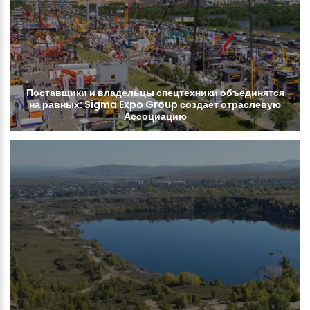
Поставщики
и
владельцы
спецтехники
объединятся
на
равных:
Sigma
Expo
Group
создает
отраслевую
Ассоциацию