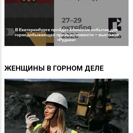
В
Екатеринбурге
пройдет
ключевое
событие
для
горнодобывающей
промышленности
–
выставка
«Рудник»
ЖЕНЩИНЫ
В
ГОРНОМ
ДЕЛЕ