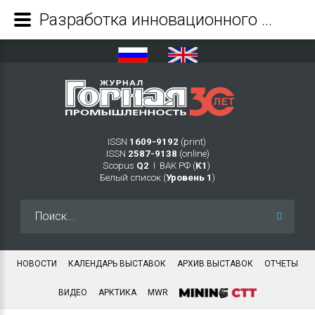
Разработка инновационного подхода к адаптивному управлению буровзрывными работами на сложноструктурных месторождениях - Журнал Горная промышленность
ISSN
1609-9192
(print)
ISSN
2587-9138
(online)
Scopus
Q2
Ι ВАК РФ (
K1
)
Белый список (
Уровень 1
)
Искать...
НОВОСТИ
КАЛЕНДАРЬ ВЫСТАВОК
АРХИВ ВЫСТАВОК
ОТЧЕТЫ
ВИДЕО
АРКТИКА
MWR