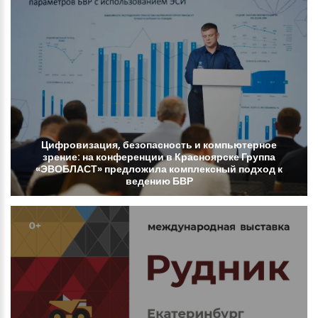
Цифровизация,
безопасность
и
компьютерное
зрение:
на
конференции
в
Красноярске
Группа
«ЭВОБЛАСТ»
предложила
комплексный
подход
к
ведению
БВР