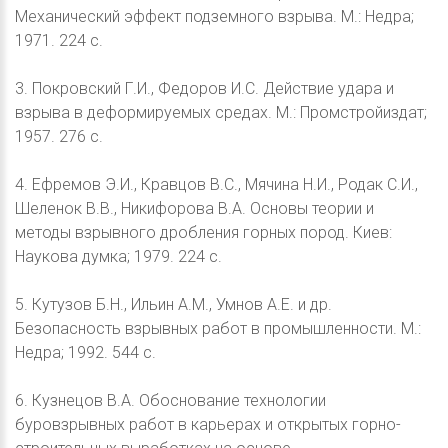
Механический эффект подземного взрыва. М.: Недра;
1971. 224 с.
3. Покровский Г.И., Федоров И.С. Действие удара и
взрыва в деформируемых средах. М.: Промстройиздат;
1957. 276 с.
4. Ефремов Э.И., Кравцов В.С., Мячина Н.И., Родак С.И.,
Шеленок В.В., Никифорова В.А. Основы теории и
методы взрывного дробления горных пород. Киев:
Наукова думка; 1979. 224 с.
5. Кутузов Б.Н., Ильин А.М., Умнов А.Е. и др.
Безопасность взрывных работ в промышленности. М.:
Недра; 1992. 544 с.
6. Кузнецов В.А. Обоснование технологии
буровзрывных работ в карьерах и открытых горно-