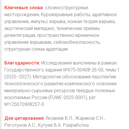
Ключевые слова:
сложноструктурные
месторождения, буровзрывные работы, адаптивное
управление, импульс взрыва, зонная теория взрыва,
акустический импеданс, технические приемы
дезинтеграции, пространственно-временное
управление взрывами, сейсмобезопасность,
структурная схема адаптации
Благодарности:
Исследования выполнены в рамках
Государственного задания №075-00408-26-00, темы 1
(2025–2027): Методология обоснования перспектив
технологического развития комплексного освоения
минерально-сырьевых ресурсов твердых полезных
ископаемых России (FUWE-2025-0001), рег.
№125070908257-0
Для цитирования:
Яковлев В.Л., Жариков С.Н.,
Реготунов А.С., Кутуев В.А. Разработка