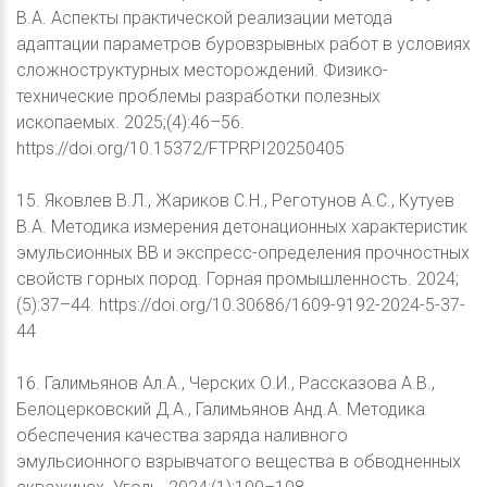
В.А. Аспекты практической реализации метода
адаптации параметров буровзрывных работ в условиях
сложноструктурных месторождений. Физико-
технические проблемы разработки полезных
ископаемых. 2025;(4):46–56.
https://doi.org/10.15372/FTPRPI20250405
15. Яковлев В.Л., Жариков С.Н., Реготунов А.С., Кутуев
В.А. Методика измерения детонационных характеристик
эмульсионных ВВ и экспресс-определения прочностных
свойств горных пород. Горная промышленность. 2024;
(5):37–44. https://doi.org/10.30686/1609-9192-2024-5-37-
44
16. Галимьянов Ал.А., Черских О.И., Рассказова А.В.,
Белоцерковский Д.А., Галимьянов Анд.А. Методика
обеспечения качества заряда наливного
эмульсионного взрывчатого вещества в обводненных