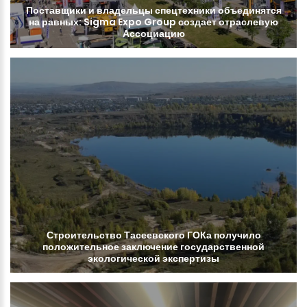
Поставщики
и
владельцы
спецтехники
объединятся
на
равных:
Sigma
Expo
Group
создает
отраслевую
Ассоциацию
Строительство
Тасеевского
ГОКа
получило
положительное
заключение
государственной
экологической
экспертизы