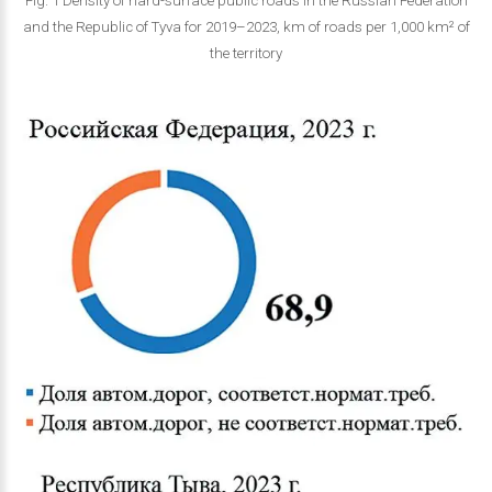
Fig. 1 Density of hard-surface public roads in the Russian Federation
and the Republic of Tyva for 2019–2023, km of roads per 1,000 km² of
the territory