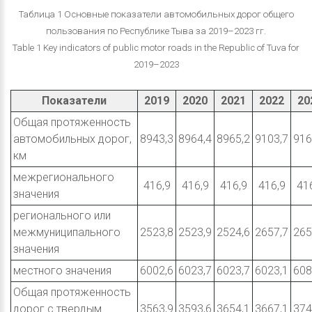
Таблица 1 Основные показатели автомобильных дорог общего
пользования по Республике Тыва за 2019–2023 гг.
Table 1 Key indicators of public motor roads in the Republic of Tuva for
2019–2023
Показатели
2019
2020
2021
2022
20
Общая протяженность
автомобильных дорог,
8943,3
8964,4
8965,2
9103,7
916
км
межрегионального
416,9
416,9
416,9
416,9
41
значения
регионального или
межмуниципального
2523,8
2523,9
2524,6
2657,7
265
значения
местного значения
6002,6
6023,7
6023,7
6023,1
608
Общая протяженность
дорог с твердым
3563,9
3593,6
3654,1
3667,1
374