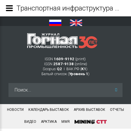
Транспортная инфраструктура Республики Тыва: проблемы и перспективы развития - Журнал Горная промышленность
ISSN
1609-9192
(print)
ISSN
2587-9138
(online)
Scopus
Q2
Ι ВАК РФ (
K1
)
Белый список (
Уровень 1
)
Искать...
НОВОСТИ
КАЛЕНДАРЬ ВЫСТАВОК
АРХИВ ВЫСТАВОК
ОТЧЕТЫ
ВИДЕО
АРКТИКА
MWR