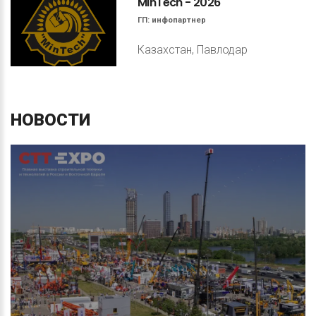
MinTech
-
2026
ГП:
инфопартнер
Казахстан, Павлодар
НОВОСТИ