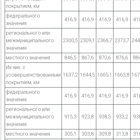
покрытием, км
федерального
416,9
416,9
416,9
416,9
41
значения
регионального или
межмуниципального
2300,5
2309,1
2366,7
2373,7
244
значения
местного значения
846,5
867,6
870,6
876,6
88
Из них: с
усовершенствованным
1637,2
1644,5
1665,1
1663,8
167
покрытием, км
федерального
416,9
416,9
416,9
416,9
41
значения
регионального или
межмуниципального
915,3
923,8
938,5
933,2
93
значения
местного значения
305,1
303,8
309,8
313,8
31