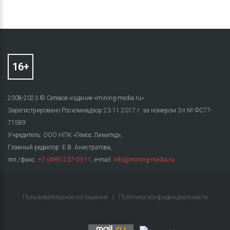
2008-2023 © Сетевое издание «mining-media.ru»
Зарегистрировано Роскомнадзор 23.11.2017 г. за номером Эл № ФС77-
71589
Учредитель: ООО НПК «Гемос Лимитед»,
Главный редактор: Е.В. Анистратова,
тел./факс:
+7 (499) 237-03-11
; e-mail:
info@mining-media.ru
Пользовательское соглашение
|
Политика конфиденциальности