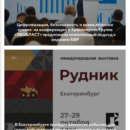
Цифровизация,
безопасность
и
компьютерное
зрение:
на
конференции
в
Красноярске
Группа
«ЭВОБЛАСТ»
предложила
комплексный
подход
к
ведению
БВР
В
Екатеринбурге
пройдет
ключевое
событие
для
горнодобывающей
промышленности
–
выставка