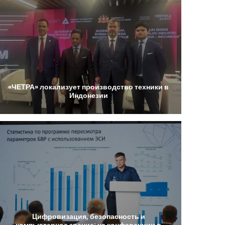
«ЧЕТРА»
локализует
производство
техники
в
Индонезии
Цифровизация,
безопасность
и
компьютерное
зрение:
на
конференции
в