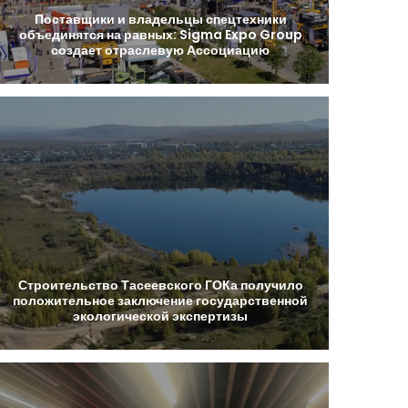
Поставщики
и
владельцы
спецтехники
объединятся
на
равных:
Sigma
Expo
Group
создает
отраслевую
Ассоциацию
Строительство
Тасеевского
ГОКа
получило
положительное
заключение
государственной
экологической
экспертизы