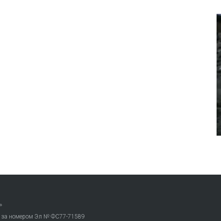
»
. за номером Эл № ФС77-71589