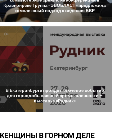
Красноярске
Группа
«ЭВОБЛАСТ»
предложила
комплексный
подход
к
ведению
БВР
В
Екатеринбурге
пройдет
ключевое
событие
для
горнодобывающей
промышленности
–
выставка
«Рудник»
ЖЕНЩИНЫ
В
ГОРНОМ
ДЕЛЕ