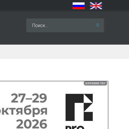
Искать...
реклама 16+