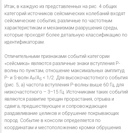
Итак, в каждую из представленных на рис. 4 общих
категорий источников сейсмических колебаний входят
сейсмические события, различные по частотным
характеристикам и механизмам разрушения среды,
которые проходят более детальную классификацию по
идентификаторам.
Отличительными признаками событий категории
«сейсмика» являются различные знаки вступления P-
волны по пунктам, отношение максимальных амплитуд
P- и S-волн A
/A
< 1/2. Для высокочастотного события
P
S
(рис. 5, a) частота вступления P-волны выше 60 Гц, для
низкочастотного – 3–15 Гц. Источниками таких событий
являются развитие трещин прорастания, отрыва и
сдвига, предшествующее и сопровождающее
раздавливание целиков и обрушение покрывающих
пород. Событие в консоли определяется по
координатам и местоположению кромки обрушения.