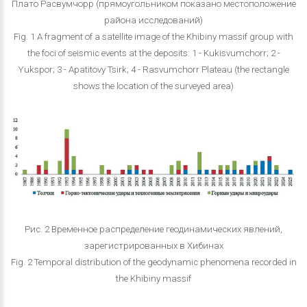
Плато Расвумчорр (прямоугольником показано местоположение
района исследований)
Fig. 1 A fragment of a satellite image of the Khibiny massif group with
the foci of seismic events at the deposits: 1 - Kukisvumchorr; 2 -
Yukspor; 3 - Apatitovy Tsirk; 4 - Rasvumchorr Plateau (the rectangle
shows the location of the surveyed area)
Рис. 2 Временное распределение геодинамических явлений,
зарегистрированных в Хибинах
Fig. 2 Temporal distribution of the geodynamic phenomena recorded in
the Khibiny massif