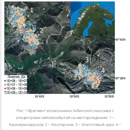
Рис. 1 Фрагмент космоснимка Хибинского массива с
эпицентрами сейсмособытий на месторождениях: 1 –
Кукисвумчоррское; 2 – Юкспорское; 3 – Апатитовый цирк; 4 –