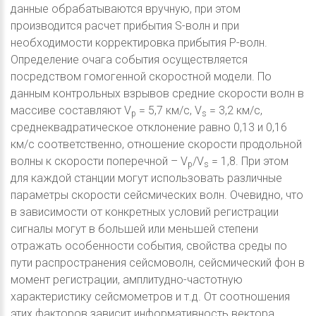
данные обрабатываются вручную, при этом
производится расчет прибытия S-волн и при
необходимости корректировка прибытия P-волн.
Определение очага события осуществляется
посредством гомогенной скоростной модели. По
данным контрольных взрывов средние скорости волн в
массиве составляют V
= 5,7 км/с, V
= 3,2 км/с,
p
s
среднеквадратическое отклонение равно 0,13 и 0,16
км/с соответственно, отношение скорости продольной
волны к скорости поперечной – V
/V
= 1,8. При этом
p
s
для каждой станции могут использовать различные
параметры скорости сейсмических волн. Очевидно, что
в зависимости от конкретных условий регистрации
сигналы могут в большей или меньшей степени
отражать особенности события, свойства среды по
пути распространения сейсмоволн, сейсмический фон в
момент регистрации, амплитудно-частотную
характеристику сейсмометров и т.д. От соотношения
этих факторов зависит информативность вектора