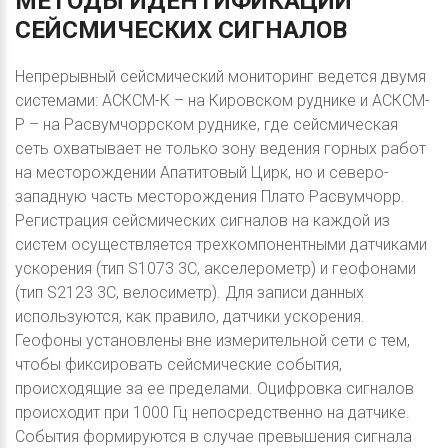
МЕТОДЫ
ИДЕНТИФИКАЦИИ
СЕЙСМИЧЕСКИХ
СИГНАЛОВ
Непрерывный сейсмический мониторинг ведется двумя
системами: АСКСМ-К – на Кировском руднике и АСКСМ-
Р – на Расвумчоррском руднике, где сейсмическая
сеть охватывает не только зону ведения горных работ
на месторождении Апатитовый Цирк, но и северо-
западную часть месторождения Плато Расвумчорр.
Регистрация сейсмических сигналов на каждой из
систем осуществляется трехкомпонентными датчиками
ускорения (тип S1073 3С, акселерометр) и геофонами
(тип S2123 3С, велосиметр). Для записи данных
используются, как правило, датчики ускорения.
Геофоны установлены вне измерительной сети с тем,
чтобы фиксировать сейсмические события,
происходящие за ее пределами. Оцифровка сигналов
происходит при 1000 Гц непосредственно на датчике.
События формируются в случае превышения сигнала