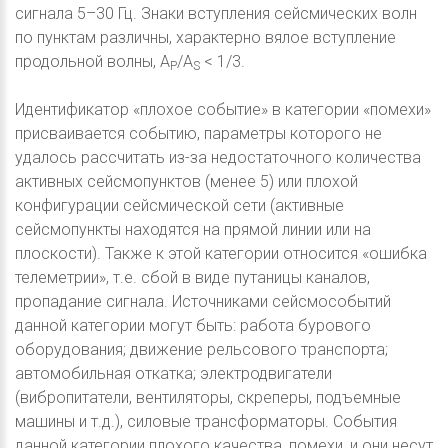
сигнала 5–30 Гц. Знаки вступления сейсмических волн
по пунктам различны, характерно вялое вступление
продольной волны, A
/A
< 1/3.
P
S
Идентификатор «плохое событие» в категории «помехи»
присваивается событию, параметры которого не
удалось рассчитать из-за недостаточного количества
активных сейсмопунктов (менее 5) или плохой
конфигурации сейсмической сети (активные
сейсмопункты находятся на прямой линии или на
плоскости). Также к этой категории относится «ошибка
телеметрии», т.е. сбой в виде путаницы каналов,
пропадание сигнала. Источниками сейсмособытий
данной категории могут быть: работа бурового
оборудования; движение рельсового транспорта;
автомобильная откатка; электродвигатели
(вибропитатели, вентиляторы, скреперы, подъемные
машины и т.д.), силовые трансформаторы. События
данной категории плохого качества, помехи, и они несут