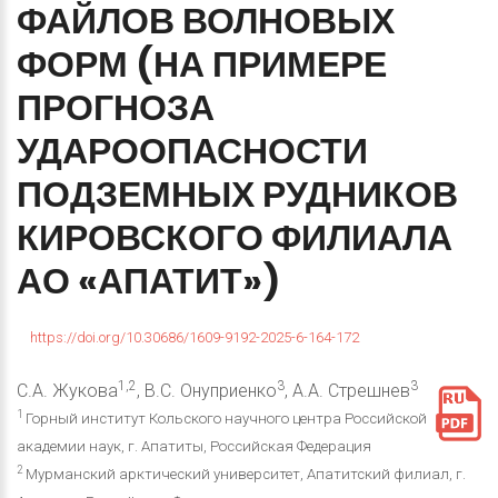
ФАЙЛОВ
ВОЛНОВЫХ
ФОРМ
(НА
ПРИМЕРЕ
ПРОГНОЗА
УДАРООПАСНОСТИ
ПОДЗЕМНЫХ
РУДНИКОВ
КИРОВСКОГО
ФИЛИАЛА
АО
«АПАТИТ»)
https://doi.org/10.30686/1609-9192-2025-6-164-172
1,2
3
3
С.А. Жукова
, В.С. Онуприенко
, А.А. Стрешнев
1
Горный институт Кольского научного центра Российской
академии наук, г. Апатиты, Российская Федерация
2
Мурманский арктический университет, Апатитский филиал, г.