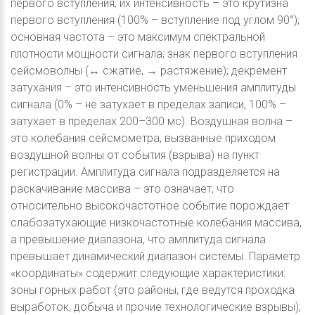
первого вступления; их интенсивность – это крутизна
первого вступления (100% – вступление под углом 90°);
основная частота – это максимум спектральной
плотности мощности сигнала; знак первого вступления
сейсмоволны (↔ сжатие, → растяжение); декремент
затухания – это интенсивность уменьшения амплитуды
сигнала (0% – не затухает в пределах записи, 100% –
затухает в пределах 200–300 мс). Воздушная волна –
это колебания сейсмометра, вызванные приходом
воздушной волны от события (взрыва) на пункт
регистрации. Амплитуда сигнала подразделяется на
раскачивание массива – это означает, что
относительно высокочастотное событие порождает
слабозатухающие низкочастотные колебания массива,
а превышение диапазона, что амплитуда сигнала
превышает динамический диапазон системы. Параметр
«координаты» содержит следующие характеристики:
зоны горных работ (это районы, где ведутся проходка
выработок, добыча и прочие технологические взрывы);