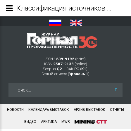
Классификация источников сейсмических сигналов по идентификации файлов волновых форм (на примере прогноза удароопасности подземных рудников Кировского филиала АО «Апатит») - Журнал Горная промышленность
ISSN
1609-9192
(print)
ISSN
2587-9138
(online)
Scopus
Q2
Ι ВАК РФ (
K1
)
Белый список (
Уровень 1
)
Искать...
НОВОСТИ
КАЛЕНДАРЬ ВЫСТАВОК
АРХИВ ВЫСТАВОК
ОТЧЕТЫ
ВИДЕО
АРКТИКА
MWR