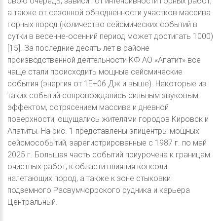
свою очередь, зависит от интенсивности горных работ,
а также от сезонной обводненности участков массива
горных пород (количество сейсмических событий в
сутки в весенне-осенний период может достигать 1000)
[15]. За последние десять лет в районе
производственной деятельности КФ АО «Апатит» все
чаще стали происходить мощные сейсмические
события (энергия от 1E+06 Дж и выше). Некоторые из
таких событий сопровождались сильным звуковым
эффектом, сотрясением массива и дневной
поверхности, ощущались жителями городов Кировск и
Апатиты. На рис. 1 представлены эпицентры мощных
сейсмособытий, зарегистрированные с 1987 г. по май
2025 г. Большая часть событий приурочена к границам
очистных работ, к области влияния консоли
налетающих пород, а также к зоне стыковки
подземного Расвумчоррского рудника и карьера
Центральный.