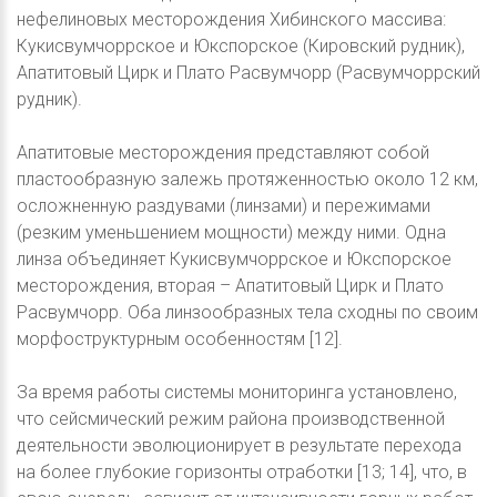
нефелиновых месторождения Хибинского массива:
Кукисвумчоррское и Юкспорское (Кировский рудник),
Апатитовый Цирк и Плато Расвумчорр (Расвумчоррский
рудник).
Апатитовые месторождения представляют собой
пластообразную залежь протяженностью около 12 км,
осложненную раздувами (линзами) и пережимами
(резким уменьшением мощности) между ними. Одна
линза объединяет Кукисвумчоррское и Юкспорское
месторождения, вторая – Апатитовый Цирк и Плато
Расвумчорр. Оба линзообразных тела сходны по своим
морфоструктурным особенностям [12].
За время работы системы мониторинга установлено,
что сейсмический режим района производственной
деятельности эволюционирует в результате перехода
на более глубокие горизонты отработки [13; 14], что, в