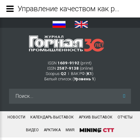
Управление качеством как резерв повышения эффективности поставок угольной продукции потребителям Крайнего Севера - Журнал Горная промышленность
ISSN
1609-9192
(print)
ISSN
2587-9138
(online)
Scopus
Q2
Ι ВАК РФ (
K1
)
Белый список (
Уровень 1
)
Искать...
НОВОСТИ
КАЛЕНДАРЬ ВЫСТАВОК
АРХИВ ВЫСТАВОК
ОТЧЕТЫ
ВИДЕО
АРКТИКА
MWR