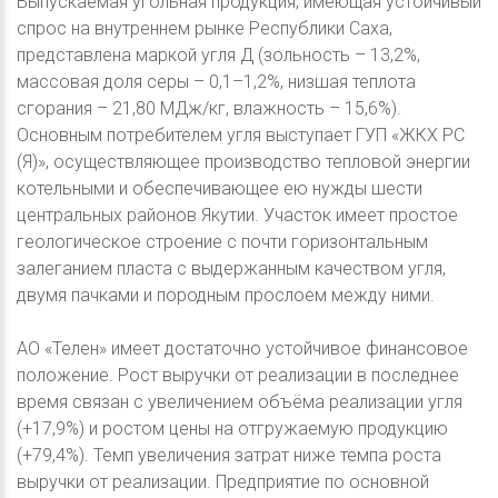
Выпускаемая угольная продукция, имеющая устойчивый
спрос на внутреннем рынке Республики Саха,
представлена маркой угля Д (зольность – 13,2%,
массовая доля серы – 0,1–1,2%, низшая теплота
сгорания – 21,80 МДж/кг, влажность – 15,6%).
Основным потребителем угля выступает ГУП «ЖКХ РС
(Я)», осуществляющее производство тепловой энергии
котельными и обеспечивающее ею нужды шести
центральных районов Якутии. Участок имеет простое
геологическое строение с почти горизонтальным
залеганием пласта с выдержанным качеством угля,
двумя пачками и породным прослоем между ними.
АО «Телен» имеет достаточно устойчивое финансовое
положение. Рост выручки от реализации в последнее
время связан с увеличением объёма реализации угля
(+17,9%) и ростом цены на отгружаемую продукцию
(+79,4%). Темп увеличения затрат ниже темпа роста
выручки от реализации. Предприятие по основной