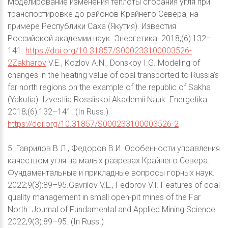
Моделирование изменения теплоты сгорания угля при
транспортировке до районов Крайнего Севера, на
примере Республики Саха (Якутия). Известия
Российской академии наук. Энергетика. 2018;(6):132–
141.
https://doi.org/10.31857/S000233100003526-
2Zakharov
V.E., Kozlov A.N., Donskoy I.G. Modeling of
changes in the heating value of coal transported to Russia’s
far north regions on the example of the republic of Sakha
(Yakutia). Izvestiia Rossiiskoi Akademii Nauk. Energetika.
2018;(6):132–141. (In Russ.)
https://doi.org/10.31857/S000233100003526-2
5. Гаврилов В.Л., Федоров В.И. Особенности управления
качеством угля на малых разрезах Крайнего Севера.
Фундаментальные и прикладные вопросы горных наук.
2022;9(3):89–95.Gavrilov V.L., Fedorov V.I. Features of coal
quality management in small open-pit mines of the Far
North. Journal of Fundamental and Applied Mining Science.
2022;9(3):89–95. (In Russ.)