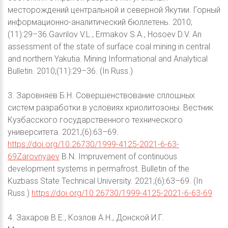
месторождений центральной и северной Якутии. Горный
информационно-аналитический бюллетень. 2010;
(11):29–36.Gavrilov V.L., Ermakov S.A., Hosoev D.V. An
assessment of the state of surface coal mining in central
and northern Yakutia. Mining Informational and Analytical
Bulletin. 2010;(11):29–36. (In Russ.)
3. Заровняев Б.Н. Совершенствование сплошных
систем разработки в условиях криолитозоны. Вестник
Кузбасского государственного технического
университета. 2021;(6):63–69.
https://doi.org/10.26730/1999-4125-2021-6-63-
69Zarovnyaev
B.N. Impruvement of continuous
development systems in permafrost. Bulletin of the
Kuzbass State Technical University. 2021;(6):63–69. (In
Russ.)
https://doi.org/10.26730/1999-4125-2021-6-63-69
4. Захаров В.Е., Козлов А.Н., Донской И.Г.