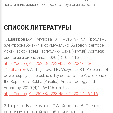
негативных изменений после отгрузки из забоев.
СПИСОК
ЛИТЕРАТУРЫ
1. Шакиров В.А., Тугузова Т.Ф., Музычук Р.И. Проблемы
электроснабжения в коммунально-бытовом секторе
Арктической зоны Республики Саха (Якутия). Арктика:
экология и экономика. 2020;(4):106–116.
https://doi.org/10.25283/2223-4594-2020-4-106-
116Shakirov
V.A., Tuguzova T.F., Muzychuk R.I. Problems of
power supply in the public utility sector of the Arctic zone of
the Republic of Sakha (Yakutia). Arctic: Ecology and
Economy. 2020;(4):106–116. (In Russ.)
https://doi.org/10.25283/2223-4594-2020-4-106-116
2. Гаврилов В.Л., Ермаков С.А., Хосоев Д.В. Оценка
состояния открытой разработки угольных