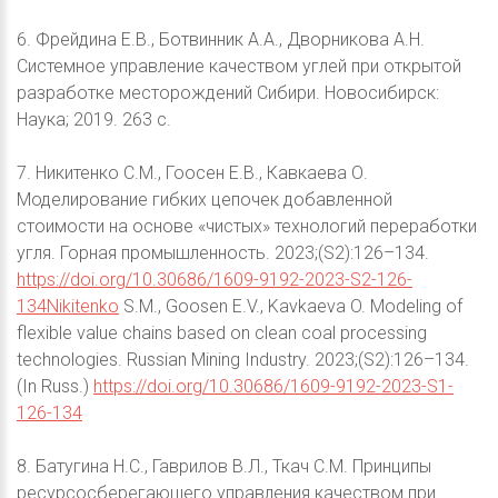
6. Фрейдина Е.В., Ботвинник А.А., Дворникова А.Н.
Системное управление качеством углей при открытой
разработке месторождений Сибири. Новосибирск:
Наука; 2019. 263 с.
7. Никитенко С.М., Гоосен Е.В., Кавкаева О.
Моделирование гибких цепочек добавленной
стоимости на основе «чистых» технологий переработки
угля. Горная промышленность. 2023;(S2):126–134.
https://doi.org/10.30686/1609-9192-2023-S2-126-
134Nikitenko
S.M., Goosen E.V., Kavkaeva O. Modeling of
flexible value chains based on clean coal processing
technologies. Russian Mining Industry. 2023;(S2):126–134.
(In Russ.)
https://doi.org/10.30686/1609-9192-2023-S1-
126-134
8. Батугина Н.С., Гаврилов В.Л., Ткач С.М. Принципы
ресурсосберегающего управления качеством при