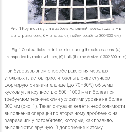
Рис. 1 Крупность угля в забое в холодный период года: а – в
автотранспорте, б – в навале (ячейки решётки 300*300 мм)
Fig. 1 Coal particle size in the mine during the cold seasons: (а)
transported by motor vehicles, (б) bulk (the mesh size of 300*300 mm)
При буровзрывном способе рыхления мерзлых
угольных пластов криолитозоны в ряде случаев
формируются значительные (до 70–80%) объемы
кусков угля крупностью 500–1000 мм и более при
требуемом техническими условиями уровне не более
300 мм (рис. 1). Такая ситуация ведёт к необходимости
выполнения операций по вторичному дроблению на
разрезе или у потребителя, которые, как правило,
выполняются вручную. В дополнение к этому