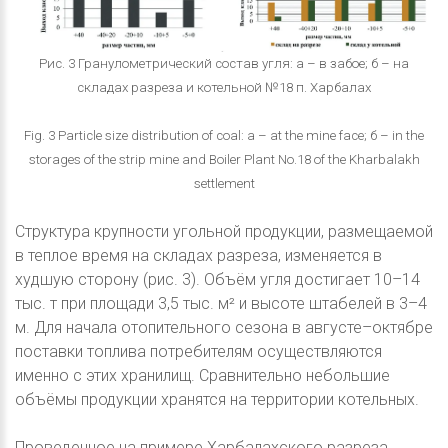
Рис. 3 Гранулометрический состав угля: а – в забое; б – на
складах разреза и котельной №18 п. Харбалах
Fig. 3 Particle size distribution of coal: а – at the mine face; б – in the
storages of the strip mine and Boiler Plant No.18 of the Kharbalakh
settlement
Структура крупности угольной продукции, размещаемой
в теплое время на складах разреза, изменяется в
худшую сторону (рис. 3). Объём угля достигает 10–14
тыс. т при площади 3,5 тыс. м² и высоте штабелей в 3–4
м. Для начала отопительного сезона в августе–октябре
поставки топлива потребителям осуществляются
именно с этих хранилищ. Сравнительно небольшие
объёмы продукции хранятся на территории котельных.
Проведенное на примере Харбалахского разреза