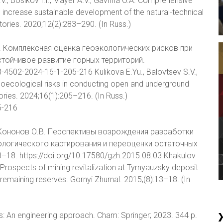
, Bosikov I.I., Mayer A.V., Gavrina O.A. Comprehensive
o increase sustainable development of the natural-technical
ories. 2020;12(2):283–290. (In Russ.)
.В. Комплексная оценка геоэкологических рисков при
стойчивое развитие горных территорий.
-4502-2024-16-1-205-216 Kulikova E.Yu., Balovtsev S.V.,
ecological risks in conducting open and underground
ories. 2024;16(1):205–216. (In Russ.)
5-216
., Кононов О.В. Перспективы возрождения разработки
логического картирования и переоценки остаточных
18. https://doi.org/10.17580/gzh.2015.08.03 Khakulov
 Prospects of mining revitalization at Tyrnyauzsky deposit
emaining reserves. Gornyi Zhurnal. 2015;(8):13–18. (In
: An engineering approach. Cham: Springer; 2023. 344 p.