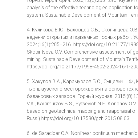
горных территорий. 2020;12(2):283–290. Klyuev R.V.
analysis of the effective technologies application t
system. Sustainable Development of Mountain Territ
4. Куликова Е.Ю., Баловцев С.В., Скопинцева О
ведении открытых и подземных горных работ. У
2024;16(1):205–216. https://doi.org/10.21177/1998
Skopintseva O.V. Comprehensive assessment of geo
mining. Sustainable Development of Mountain Territ
https://doi.org/10.21177/1998-4502-2024-16-1-20
5. Хакулов В.А., Карамурзов Б.С., Сыцевич Н.Ф
Тырныаузского месторождения на основе техно
балансовых запасов. Горный журнал. 2015;(8):13–
V.A., Karamurzov B.S., Sytsevich N.F., Kononov O.V.
based on geotechnical mapping and reappraisal of r
Russ.) https://doi.org/10.17580/gzh.2015.08.03
6. de Saracibar C.A. Nonlinear continuum mechanics