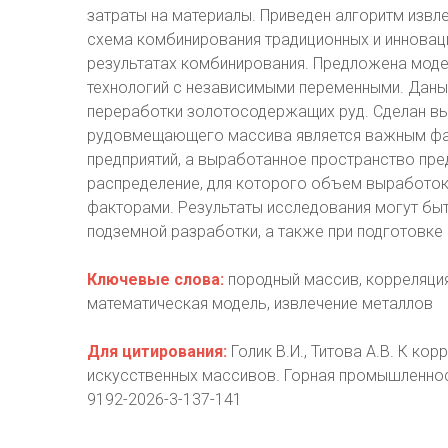
затраты на материалы. Приведен алгоритм извл
схема комбинирования традиционных и инноваци
результатах комбинирования. Предложена моде
технологий с независимыми переменными. Даны
переработки золотосодержащих руд. Сделан выв
рудовмещающего массива является важным фа
предприятий, а выработанное пространство пр
распределение, для которого объем выработок
факторами. Результаты исследования могут бы
подземной разработки, а также при подготовке
Ключевые слова:
породный массив, корреляция,
математическая модель, извлечение металлов
Для цитирования:
Голик В.И., Титова А.В. К ко
искусственных массивов. Горная промышленность.
9192-2026-3-137-141