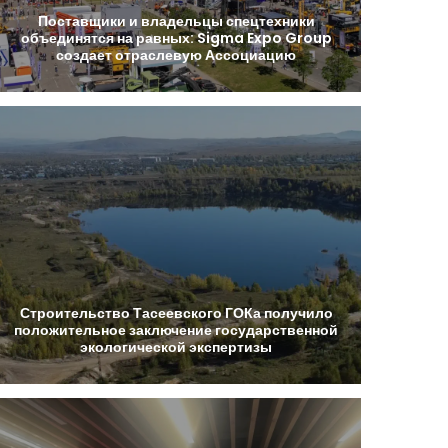
Поставщики
и
владельцы
спецтехники
объединятся
на
равных:
Sigma
Expo
Group
создает
отраслевую
Ассоциацию
Строительство
Тасеевского
ГОКа
получило
положительное
заключение
государственной
экологической
экспертизы