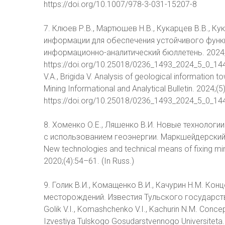
https://doi.org/10.1007/978-3-031-15207-8
7. Клюев Р.В., Мартюшев Н.В., Кукарцев В.В., Ку
информации для обеспечения устойчивого функ
информационно-аналитический бюллетень. 2024;
https://doi.org/10.25018/0236_1493_2024_5_0_144 K
V.A., Brigida V. Analysis of geological information
Mining Informational and Analytical Bulletin. 2024;(5
https://doi.org/10.25018/0236_1493_2024_5_0_14
8. Хоменко О.Е., Ляшенко В.И. Новые технологи
с использованием геоэнергии. Маркшейдерский ве
New technologies and technical means of fixing min
2020;(4):54–61. (In Russ.)
9. Голик В.И., Комащенко В.И., Качурин Н.М. К
месторождений. Известия Тульского государстве
Golik V.I., Komashchenko V.I., Kachurin N.M. Conce
Izvestiya Tulskogo Gosudarstvennogo Universiteta. 