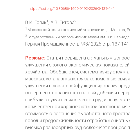
https://doi.org/10.30686/1609-9192-2026-3-137-141
1
2
В.И. Голик
, А.В. Титова
1
Московский политехнический университет, г. Москва, 
2
Государственный геологический музей им. В.И. Вернадс
Горная Промышленность №3/ 2026 стр. 137-141
Резюме:
Статья посвящена актуальным вопрос
улучшения эколого-экономических показателе
хозяйства. Обобщаются, систематизируются и 
массива, устанавливаются закономерные связи 
улучшения показателей функционирования пред
совершенствованию технологий добычи и пере
прибыли от улучшения качества руд и результат
количественной характеристикой соотношения 
стоимостью погашения выработанного простран
пород и продолжительности отработки очистн
выемка разносортных руд осложняет процесс 