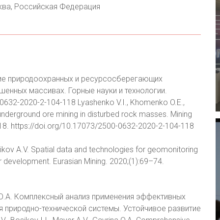
ква, Российская Федерация
витие природоохранных и ресурсосберегающих
шенных массивах. Горные науки и технологии.
-0632-2020-2-104-118 Lyashenko V.I., Khomenko O.E.,
 underground ore mining in disturbed rock masses. Mining
18. https://doi.org/10.17073/2500-0632-2020-2-104-118
rikov A.V. Spatial data and technologies for geomonitoring
r development. Eurasian Mining. 2020;(1):69–74.
на О.А. Комплексный анализ применения эффективных
я природно-технической системы. Устойчивое развитие