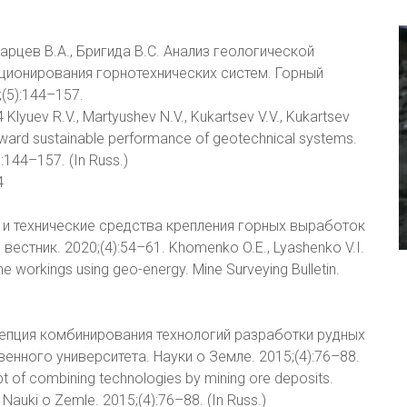
карцев В.А., Бригида В.С. Анализ геологической
ционирования горнотехнических систем. Горный
(5):144–157.
lyuev R.V., Martyushev N.V., Kukartsev V.V., Kukartsev
 toward sustainable performance of geotechnical systems.
):144–157. (In Russ.)
4
и и технические средства крепления горных выработок
стник. 2020;(4):54–61. Khomenko O.E., Lyashenko V.I.
e workings using geo-energy. Mine Surveying Bulletin.
онцепция комбинирования технологий разработки рудных
нного университета. Науки о Земле. 2015;(4):76–88.
pt of combining technologies by mining ore deposits.
Nauki o Zemle. 2015;(4):76–88. (In Russ.)