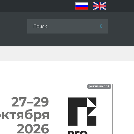
Искать...
реклама 16+