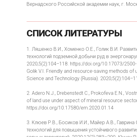
Вернадского Российской академии наук, г. Мос
СПИСОК
ЛИТЕРАТУРЫ
1. Ляшенко В.И., Хоменко О.Е., Голик В.И. Раз
технологий подземной добычи руд в энергонару
2020;5(2):104–118. https://doi.org/10.17073/2500
Golik V.I. Friendly and resource-saving methods of
Science and Technology (Russia). 2020;5(2):104–1
2. Adero N.J., Drebenstedt C., Prokofeva E.N., Vost
of land use under aspect of mineral resource secto
https://doi.org/10.17580/em.2020.01.14
3. Клюев Р.В., Босиков И.И., Майер А.В., Гаври
технологий для повышения устойчивого развити