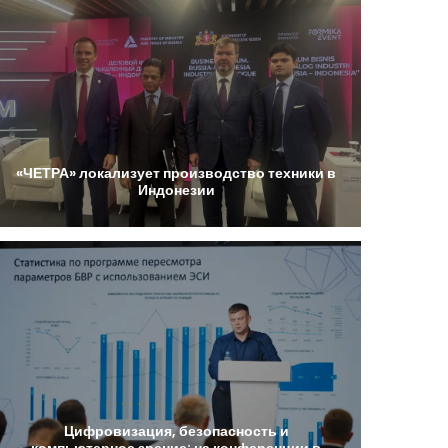
«ЧЕТРА»
локализует
производство
техники
в
Индонезии
Цифровизация,
безопасность
и
компьютерное
зрение:
на
конференции
в