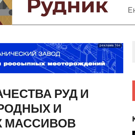
Предприятия и компании
Интервью
Выставки, Конференции
Женщины в горном деле
реклама 16+
АЧЕСТВА
РУД
И
РОДНЫХ
И
Х
МАССИВОВ