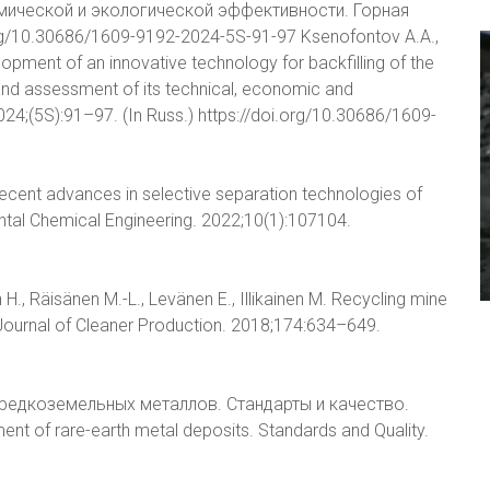
мической и экологической эффективности. Горная
rg/10.30686/1609-9192-2024-5S-91-97 Ksenofontov A.A.,
opment of an innovative technology for backfilling of the
 and assessment of its technical, economic and
2024;(5S):91–97. (In Russ.) https://doi.org/10.30686/1609-
H. Recent advances in selective separation technologies of
ental Chemical Engineering. 2022;10(1):107104.
 H., Räisänen M.-L., Levänen E., Illikainen M. Recycling mine
 Journal of Cleaner Production. 2018;174:634–649.
редкоземельных металлов. Стандарты и качество.
nt of rare-earth metal deposits. Standards and Quality.