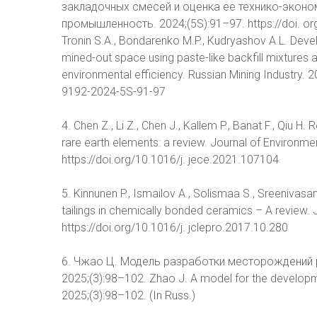
закладочных смесей и оценка ее технико-эконо
промышленность. 2024;(5S):91–97. https://doi. o
Tronin S.A., Bondarenko M.P., Kudryashov A.L. Devel
mined-out space using paste-like backfill mixtures
environmental efficiency. Russian Mining Industry. 
9192-2024-5S-91-97
4. Chen Z., Li Z., Chen J., Kallem P., Banat F., Qiu 
rare earth elements: a review. Journal of Environm
https://doi.org/10.1016/j. jece.2021.107104
5. Kinnunen P., Ismailov A., Solismaa S., Sreenivasan
tailings in chemically bonded ceramics – A review.
https://doi.org/10.1016/j. jclepro.2017.10.280
6. Чжао Ц. Модель разработки месторождений 
2025;(3):98–102. Zhao J. A model for the developme
2025;(3):98–102. (In Russ.)