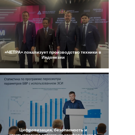
«ЧЕТРА»
локализует
производство
техники
в
Индонезии
Цифровизация,
безопасность
и
компьютерное
зрение:
на
конференции
в