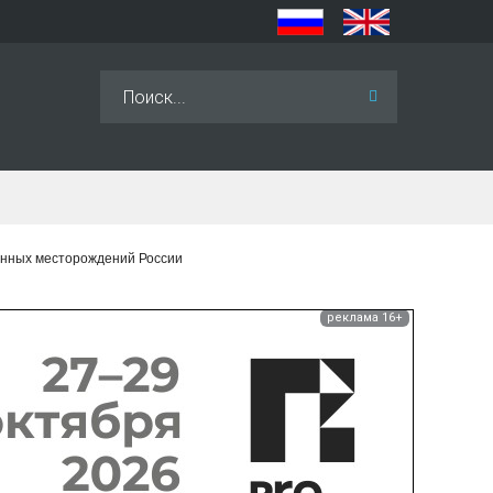
Искать...
генных месторождений России
реклама 16+