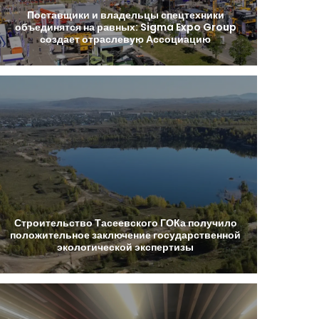
Поставщики
и
владельцы
спецтехники
объединятся
на
равных:
Sigma
Expo
Group
создает
отраслевую
Ассоциацию
Строительство
Тасеевского
ГОКа
получило
положительное
заключение
государственной
экологической
экспертизы