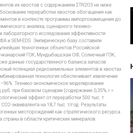
ентов из хвостов с содержанием ΣTR2O3 не ниже
обоснование переработки хвостов обогащения как
ементов в контексте программы импортозамещения до
имического анализа, сценарного технико-
) и лабораторного исследования эффективности
РФА и SEM-EDS. Эмпирическую базу составили
рупнейших техногенных объектов Российской
ачканарский ГОК, Мундыбашская ОФ, Солнечный ГОК,
кже данные государственного баланса запасов
рсный потенциал редкоземельных элементов в хвостах
комбинированная технология обеспечивает извлечение
2–96%. Технико-экономическое моделирование
руб. при базовом сценарии (содержание 0,35%, r =
Экологический эффект от переработки 500 тыс. т
O2-эквивалента на 18,7 тыс. т/год. Результаты
генных месторождений как стратегического ресурса
а страны в области критических минералов.