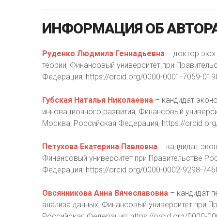
ИНФОРМАЦИЯ
ОБ
АВТОР
Руденко Людмила Геннадьевна
– доктор эко
теории, Финансовый университет при Правитель
Федерация; https://orcid.org/0000-0001-7059-0198
Губская Наталья Николаевна
– кандидат эконо
инновационного развития, Финансовый универси
Москва, Российская Федерация; https://orcid.org
Петухова Екатерина Павловна
– кандидат эко
Финансовый университет при Правительстве Рос
Федерация; https://orcid.org/0000-0002-9298-7468
Овсянникова Анна Вячеславовна
– кандидат п
анализа данных, Финансовый университет при П
Российская Федерация; https://orcid.org/0000-00