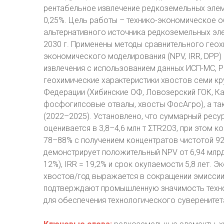
рентабельное извлечение редкоземельных элем
0,25%. Цель работы – технико-экономическое 
альтернативного источника редкоземельных эл
2030 г. Применены методы сравнительного геох
экономического моделирования (NPV, IRR, DPP
извлечения с использованием данных ИСП-МС, 
геохимические характеристики хвостов семи к
Федерации (Хибинские ОФ, Ловозерский ГОК, К
фосфогипсовые отвалы, хвосты ФосАгро), а та
(2022–2025). Установлено, что суммарный ресу
оценивается в 3,8–4,6 млн т ΣTR2O3, при этом 
78–88% с получением концентратов чистотой 9
демонстрирует положительный NPV от 6,94 млрд 
12%), IRR = 19,2% и срок окупаемости 5,8 лет. 
хвостов/год выражается в сокращении эмиссии C
подтверждают промышленную значимость техно
для обеспечения технологического суверенитет