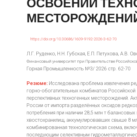
ОСВОЕНИИ
ТЕХН
МЕСТОРОЖДЕНИ
https://doi.org/10.30686/1609-9192-2026-3-62-70
Л.Г. Руденко, Н.Н. Губская, Е.П. Петухова, А.В. О
Финансовый университет при Правительстве Российской
Горная Промышленность №3/ 2026 стр. 62-70
Резюме:
Исследована проблема извлечения ре
горно-обогатительных комбинатов Российской
перспективных техногенных месторождений. Ак
России от импорта разделённых оксидов редко
потребления при наличии 28,5 млн т балансовы
хвостохранилищ, аккумулировавших свыше 8 млр
комбинированная технологическая схема, вкл
последующим селективным гидрометаллургичес