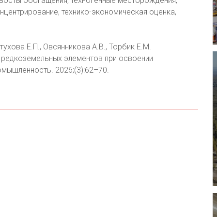
восты обогащения, техногенные месторождения,
нцентрирование, технико-экономическая оценка,
етухова Е.П., Овсянникова А.В., Торбик Е.М.
 редкоземельных элементов при освоении
мышленность. 2026;(3):62–70.