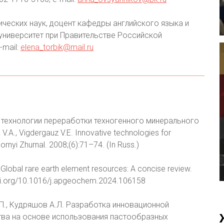
ческих наук, доцент кафедры английского языка и
ниверситет при Правительстве Российской
-mail:
elena_torbik@mail.ru
ые технологии переработки техногенного минерального
.A., Vigdergauz V.E. Innovative technologies for
rnyi Zhurnal. 2008;(6):71–74. (In Russ.)
. Global rare earth element resources: A concise review.
doi.org/10.1016/j.apgeochem.2024.106158
М.П., Кудряшов А.Л. Разработка инновационной
тва на основе использования пастообразных