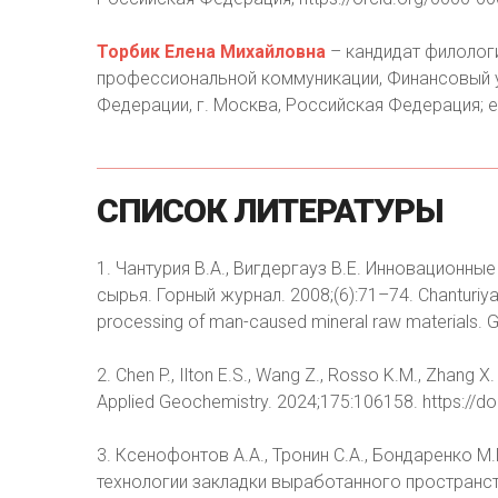
Торбик Елена Михайловна
– кандидат филологи
профессиональной коммуникации, Финансовый у
Федерации, г. Москва, Российская Федерация; e
СПИСОК
ЛИТЕРАТУРЫ
1. Чантурия В.А., Вигдергауз В.Е. Инновационн
сырья. Горный журнал. 2008;(6):71–74. Chanturiya V
processing of man-caused mineral raw materials. Go
2. Chen P., Ilton E.S., Wang Z., Rosso K.M., Zhang X
Applied Geochemistry. 2024;175:106158. https://
3. Ксенофонтов А.А., Тронин С.А., Бондаренко 
технологии закладки выработанного пространс