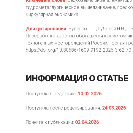
Ключевые слова:
редкоземельные элементы, х
гидрометаллургическое выщелачивание, предко
циркулярная экономика
Для цитирования:
Руденко Л.Г., Губская Н.Н., П
Переработка хвостов обогащения как источник
техногенных месторождений России. Горная про
https://doi.org/10.30686/1609-9192-2026-3-62-70
ИНФОРМАЦИЯ
О
СТАТЬЕ
Поступила в редакцию:
10.02.2026
Поступила после рецензирования:
24.03.2026
Принята к публикации:
02.04.2026