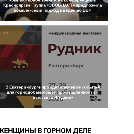
Красноярске
Группа
«ЭВОБЛАСТ»
предложила
комплексный
подход
к
ведению
БВР
В
Екатеринбурге
пройдет
ключевое
событие
для
горнодобывающей
промышленности
–
выставка
«Рудник»
ЖЕНЩИНЫ
В
ГОРНОМ
ДЕЛЕ