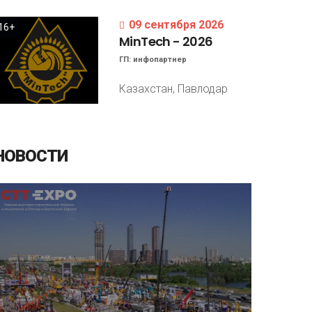
09 сентября 2026
16+
MinTech
-
2026
ГП:
инфопартнер
Казахстан, Павлодар
НОВОСТИ