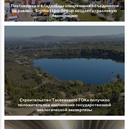
Поставщики
и
владельцы
спецтехники
объединятся
на
равных:
Sigma
Expo
Group
создает
отраслевую
Ассоциацию
Строительство
Тасеевского
ГОКа
получило
положительное
заключение
государственной
экологической
экспертизы