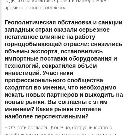
годы, и о перспективах развития минерально-
промышленного комплекса.
Геополитическая
обстановка
и
санкции
западных
стран
оказали
серьезное
негативное
влияние
на
работу
горнодобывающей
отрасли:
снизились
объемы
экспорта,
остановились
импортные
поставки
оборудования
и
технологий,
сократился
объем
инвестиций.
Участники
профессионального
сообщества
сходятся
во
мнении,
что
необходимо
искать
новых
партнеров
и
выходить
на
новые
рынки.
Вы
согласны
с
этим
мнением?
Какие
рынки
считаете
наиболее
перспективными?
– Отчасти согласен. Конечно, сотрудничество с
зарубежными партнерами открывает для отрасли