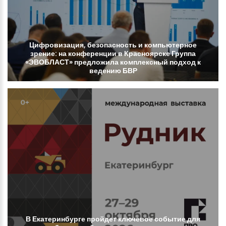
Цифровизация,
безопасность
и
компьютерное
зрение:
на
конференции
в
Красноярске
Группа
«ЭВОБЛАСТ»
предложила
комплексный
подход
к
ведению
БВР
В
Екатеринбурге
пройдет
ключевое
событие
для