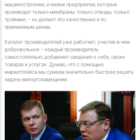
машиностроения, и малые предприятия, которые
производят только мембраны, только отводы, только
тройники, – но делают это качественно и по
приемлемым ценам.
Каталог производителей уже работает, участие в нем
добровольное – каждый производитель
самостоятельно добавляет сведения о себе, своих
товарах и услугах. Думаю, что с помощью
маркетплейса мы сумеем значительно быстрее решить
задачу импортозамещения.