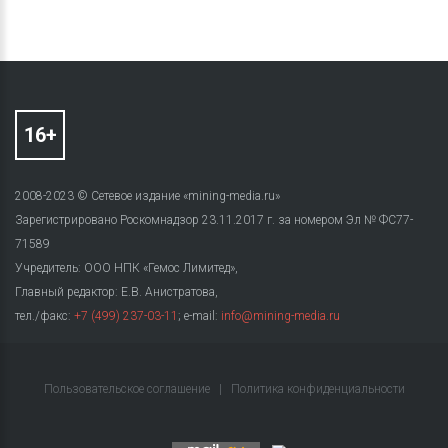
2008-2023 © Сетевое издание «mining-media.ru»
Зарегистрировано Роскомнадзор 23.11.2017 г. за номером Эл № ФС77-
71589
Учредитель: ООО НПК «Гемос Лимитед»,
Главный редактор: Е.В. Анистратова,
тел./факс:
+7 (499) 237-03-11
; e-mail:
info@mining-media.ru
Пользовательское соглашение
|
Политика конфиденциальности