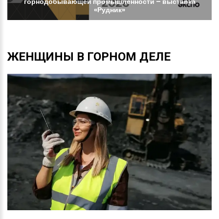
горнодобывающей
промышленности
–
выставка
«Рудник»
ЖЕНЩИНЫ
В
ГОРНОМ
ДЕЛЕ