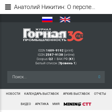
Анатолий Никитин: О перспективах горной промышленности в 2023 году - Журнал Горная промышленность
ISSN
1609-9192
(print)
ISSN
2587-9138
(online)
Scopus
Q2
Ι ВАК РФ (
K1
)
Белый список (
Уровень 1
)
Искать...
НОВОСТИ
КАЛЕНДАРЬ ВЫСТАВОК
АРХИВ ВЫСТАВОК
ОТЧЕТЫ
ВИДЕО
АРКТИКА
MWR