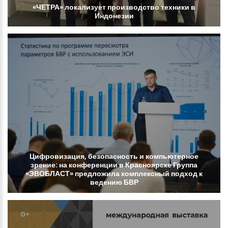
«ЧЕТРА»
локализует
производство
техники
в
Индонезии
Цифровизация,
безопасность
и
компьютерное
зрение:
на
конференции
в
Красноярске
Группа
«ЭВОБЛАСТ»
предложила
комплексный
подход
к
ведению
БВР