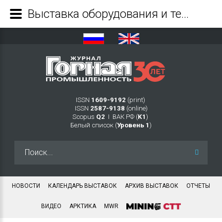
Выставка оборудования и технологий для горнодобывающей отрасли «Рудник. Урал» - Журнал Горная промышленность
ISSN
1609-9192
(print)
ISSN
2587-9138
(online)
Scopus
Q2
Ι ВАК РФ (
K1
)
Белый список (
Уровень 1
)
Искать...
НОВОСТИ
КАЛЕНДАРЬ ВЫСТАВОК
АРХИВ ВЫСТАВОК
ОТЧЕТЫ
ВИДЕО
АРКТИКА
MWR