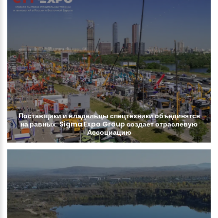
Поставщики
и
владельцы
спецтехники
объединятся
на
равных:
Sigma
Expo
Group
создает
отраслевую
Ассоциацию