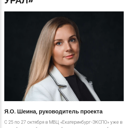
УРАЛ»
Я.О.
Шеина,
руководитель
проекта
С 25 по 27 октября в МВЦ «Екатеринбург-ЭКСПО» уже в