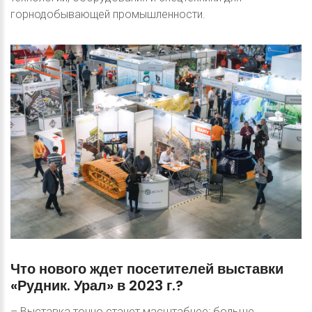
горнодобывающей промышленности.
Что
нового
ждет
посетителей
выставки
«Рудник.
Урал»
в
2023
г.?
– Выставка точно станет масштабнее: больше