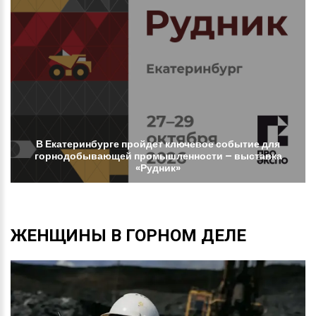
В
Екатеринбурге
пройдет
ключевое
событие
для
горнодобывающей
промышленности
–
выставка
«Рудник»
ЖЕНЩИНЫ
В
ГОРНОМ
ДЕЛЕ