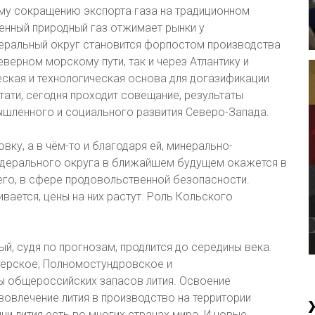
му сокращению экспорта газа на традиционном
енный природный газ отжимает рынки у
еральный округ становится форпостом производства
еверном морскому пути, так и через Атлантику и
еская и технологическая основа для догазификации
тати, сегодня проходит совещание, результаты
ышленного и социального развития Северо-Запада.
ку, а в чём-то и благодаря ей, минерально-
дерального округа в ближайшем будущем окажется в
го, в сфере продовольственной безопасности.
вается, цены на них растут. Роль Кольского
й, судя по прогнозам, продлится до середины века.
ерское, Полномостундровское и
ы общероссийских запасов лития. Освоение
овлечение лития в производство на территории
и лития есть во многих странах мира. И новые