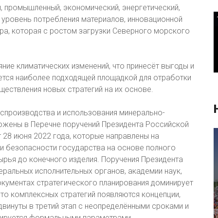
 промышленный, экономический, энергетический,
 уровень потребления материалов, инновационной
ура, которая с ростом загрузки Северного морского
ние климатических изменений, что принесёт выгоды и
яется наиболее подходящей площадкой для отработки
ествления новых стратегий на их основе.
спроизводства и использования минерально-
ожены в Перечне поручений Президента Российской
28 июня 2022 года, которые направлены на
и безопасности государства на основе полного
ырья до конечного изделия. Поручения Президента
еральных исполнительных органов, академии наук,
окументах стратегического планирования доминирует
то комплексных стратегий появляются концепции,
двинуты в третий этап с неопределёнными сроками и
лируется формальными параметрами.