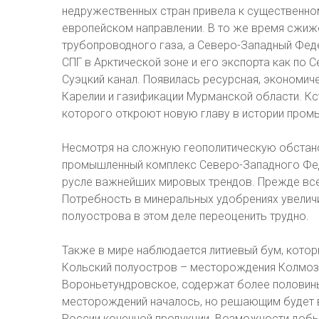
недружественных стран привела к существенно
европейском направлении. В то же время сжиж
трубопроводного газа, а Северо-Западный Фед
СПГ в Арктической зоне и его экспорта как по С
Суэцкий канал. Появилась ресурсная, экономич
Карелии и газификации Мурманской области. Кс
которого откроют новую главу в истории пром
Несмотря на сложную геополитическую обстанов
промышленный комплекс Северо-Западного Фе
русле важнейших мировых трендов. Прежде все
Потребность в минеральных удобрениях увеличи
полуострова в этом деле переоценить трудно.
Также в мире наблюдается литиевый бум, которы
Кольский полуостров – месторождения Колмоз
Вороньетундровское, содержат более половин
месторождений началось, но решающим будет в
России конечной продукции. Возможности добыч