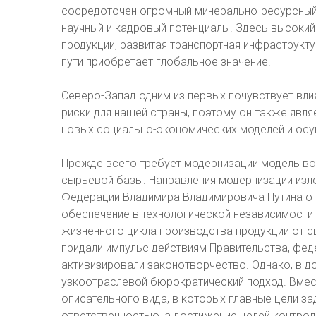
сосредоточен огромный минерально-ресурсный,
научный и кадровый потенциалы. Здесь высокий
продукции, развитая транспортная инфраструкт
пути приобретает глобальное значение.
Северо-Запад одним из первых почувствует влия
риски для нашей страны, поэтому он также явл
новых социально-экономических моделей и осущ
Прежде всего требует модернизации модель во
сырьевой базы. Направления модернизации изл
Федерации Владимира Владимировича Путина от 
обеспечение в технологической независимости 
жизненного цикла производства продукции от с
придали импульс действиям Правительства, фед
активизировали законотворчество. Однако, в д
узкоотраслевой бюрократический подход. Вмес
описательного вида, в которых главные цели за
ответственностью, а достижение целей контро