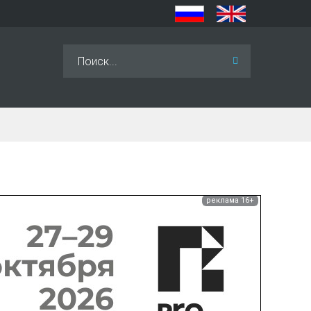
Искать...
реклама 16+