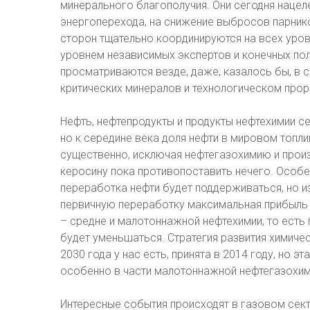
минерального благополучия. Они сегодня нацел
энергоперехода, на снижение выбросов парнико
сторон тщательно координируются на всех уров
уровнем независимых экспертов и конечных пол
просматриваются везде, даже, казалось бы, в с
критических минералов и технологическом прор
Нефть, нефтепродукты и продукты нефтехимии с
но к середине века доля нефти в мировом топли
существенно, исключая нефтегазохимию и прои
керосину пока противопоставить нечего. Особе
переработка нефти будет поддерживаться, но из
первичную переработку максимальная прибыль 
– средне и малотоннажной нефтехимии, то есть
будет уменьшаться. Стратегия развития химиче
2030 года у нас есть, принята в 2014 году, но э
особенно в части малотоннажной нефтегазохим
Интересные события происходят в газовом сект