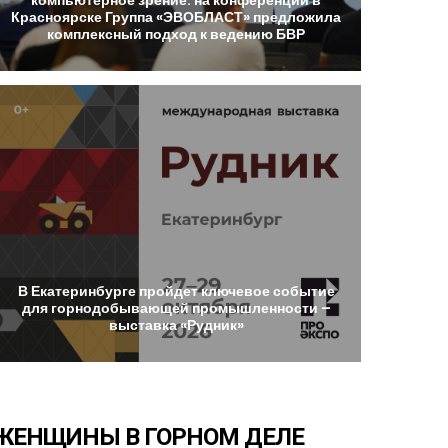
Красноярске
Группа
«ЭВОБЛАСТ»
предложила
комплексный
подход
к
ведению
БВР
В
Екатеринбурге
пройдет
ключевое
событие
для
горнодобывающей
промышленности
–
выставка
«Рудник»
ЖЕНЩИНЫ
В
ГОРНОМ
ДЕЛЕ