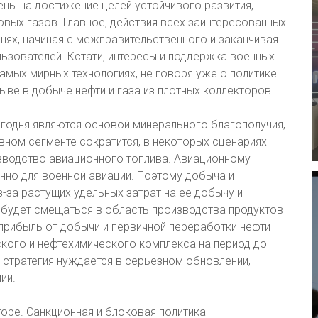
ены на достижение целей устойчивого развития,
вых газов. Главное, действия всех заинтересованных
нях, начиная с межправительственного и заканчивая
ьзователей. Кстати, интересы и поддержка военных
амых мирных технологиях, не говоря уже о политике
ыве в добыче нефти и газа из плотных коллекторов.
егодня являются основой минерального благополучия,
вном сегменте сократится, в некоторых сценариях
зводство авиационного топлива. Авиационному
нно для военной авиации. Поэтому добыча и
-за растущих удельных затрат на ее добычу и
будет смещаться в область производства продуктов
 прибыль от добычи и первичной переработки нефти
ского и нефтехимического комплекса на период до
та стратегия нуждается в серьезном обновлении,
ии.
оре. Санкционная и блоковая политика