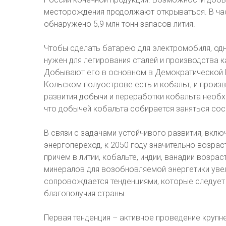
месторождения продолжают открываться. В час
обнаружено 5,9 млн тонн запасов лития.
Чтобы сделать батарею для электромобиля, одн
нужен для легирования сталей и производства к
Добывают его в основном в Демократической Р
Кольском полуострове есть и кобальт, и произ
развития добычи и переработки кобальта необхо
что добычей кобальта собирается заняться сос
В связи с задачами устойчивого развития, вкл
энергопереход, к 2050 году значительно возрас
причем в литии, кобальте, индии, ванадии возрас
минералов для возобновляемой энергетики увели
сопровождается тенденциями, которые следует
благополучия страны.
Первая тенденция – активное проведение круп