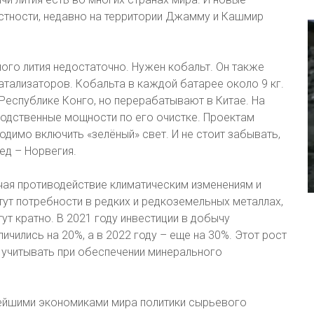
тности, недавно на территории Джамму и Кашмир
ого лития недостаточно. Нужен кобальт. Он также
атализаторов. Кобальта в каждой батарее около 9 кг.
еспублике Конго, но перерабатывают в Китае. На
водственные мощности по его очистке. Проектам
димо включить «зелёный» свет. И не стоит забывать,
ед – Норвегия.
ючая противодействие климатическим изменениям и
тут потребности в редких и редкоземельных металлах,
тут кратно. В 2021 году инвестиции в добычу
чились на 20%, а в 2022 году – еще на 30%. Этот рост
 учитывать при обеспечении минерального
нейшими экономиками мира политики сырьевого