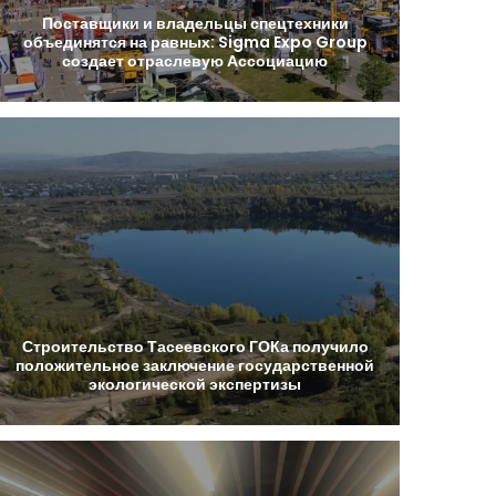
Поставщики
и
владельцы
спецтехники
объединятся
на
равных:
Sigma
Expo
Group
создает
отраслевую
Ассоциацию
Строительство
Тасеевского
ГОКа
получило
положительное
заключение
государственной
экологической
экспертизы