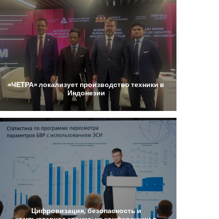
«ЧЕТРА»
локализует
производство
техники
в
Индонезии
Цифровизация,
безопасность
и
компьютерное
зрение:
на
конференции
в