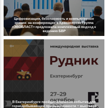
Цифровизация,
безопасность
и
компьютерное
зрение:
на
конференции
в
Красноярске
Группа
«ЭВОБЛАСТ»
предложила
комплексный
подход
к
ведению
БВР
В
Екатеринбурге
пройдет
ключевое
событие
для
горнодобывающей
промышленности
–
выставка