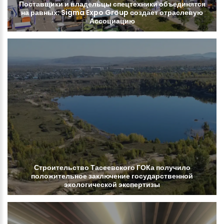
Поставщики
и
владельцы
спецтехники
объединятся
на
равных:
Sigma
Expo
Group
создает
отраслевую
Ассоциацию
Строительство
Тасеевского
ГОКа
получило
положительное
заключение
государственной
экологической
экспертизы