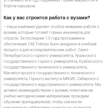
устойчивости и НДС подземных горных выработок и
бортов карьеров.
Как
у
вас
строится
работа
с
вузами?
– Наша компания уделяет особое внимание работе с
вузами, которые готовят горных инженеров для
отрасли. За последние 1,5 года программное
обеспечение CAE Fidesys было внедрено в учебный
процесс и для исследовательских работ: Санкт-
Петербургского горного университета, Уральского
государственного горного университета, Кузбасского
государственного технического университета,
Магнитогорского государственного технического
университета, Горного института МИСИС, Сибирского
государственного индустриального университета. Мы
активно взаимодействуем с вузами, помогаем им
учебно-методическими материалами, проводим
обучение преподавателей, чтобы они могли
максимально эффективно донести до студентов