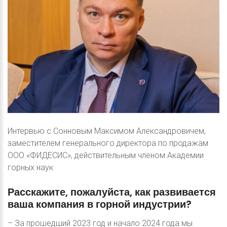
Интервью с Сонновым Максимом Александровичем,
заместителем генерального директора по продажам
ООО «ФИДЕСИС», действительным членом Академии
горных наук
Расскажите,
пожалуйста,
как
развивается
ваша
компания
в
горной
индустрии?
– За прошедший 2023 год и начало 2024 года мы