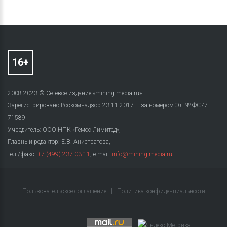
2008-2023 © Сетевое издание «mining-media.ru»
Зарегистрировано Роскомнадзор 23.11.2017 г. за номером Эл № ФС77-
71589
Учредитель: ООО НПК «Гемос Лимитед»,
Главный редактор: Е.В. Анистратова,
тел./факс:
+7 (499) 237-03-11
; e-mail:
info@mining-media.ru
Пользовательское соглашение
|
Политика конфиденциальности