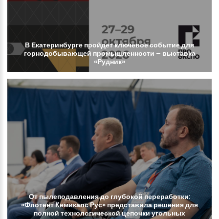
В
Екатеринбурге
пройдет
ключевое
событие
для
горнодобывающей
промышленности
–
выставка
«Рудник»
От
пылеподавления
до
глубокой
переработки:
«Флотент
Кемикалс
Рус»
представила
решения
для
полной
технологической
цепочки
угольных