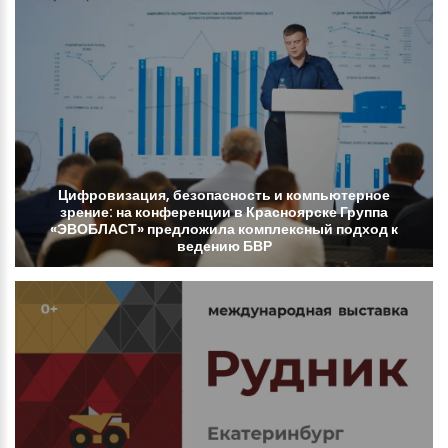
Цифровизация,
безопасность
и
компьютерное
зрение:
на
конференции
в
Красноярске
Группа
«ЭВОБЛАСТ»
предложила
комплексный
подход
к
ведению
БВР