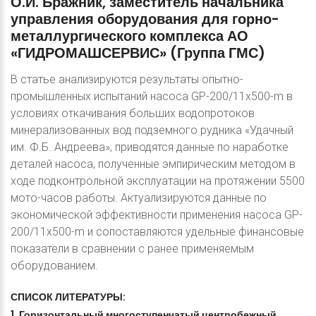
О.И.
Бражник,
заместитель
начальника
управления
оборудования
для
горно-
металлургического
комплекса
АО
«ГИДРОМАШСЕРВИС»
(Группа
ГМС)
В статье анализируются результаты опытно-
промышленных испытаний насоса GP-200/11x500-m в
условиях откачивания больших водопротоков
минерализованных вод подземного рудника «Удачный
им. Ф.Б. Андреева», приводятся данные по наработке
деталей насоса, полученные эмпирическим методом в
ходе подконтрольной эксплуатации на протяжении 5500
мото-часов работы. Актуализируются данные по
экономической эффективности применения насоса GP-
200/11x500-m и сопоставляются удельные финансовые
показатели в сравнении с ранее применяемым
оборудованием.
СПИСОК
ЛИТЕРАТУРЫ:
1.
Горизонтальный
многоступенчатый
центробежный