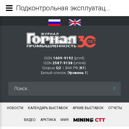
Подконтрольная эксплуатация насоса GP-200/11x500-m - Журнал Горная промышленность
ISSN
1609-9192
(print)
ISSN
2587-9138
(online)
Scopus
Q2
Ι ВАК РФ (
K1
)
Белый список (
Уровень 1
)
Искать...
НОВОСТИ
КАЛЕНДАРЬ ВЫСТАВОК
АРХИВ ВЫСТАВОК
ОТЧЕТЫ
ВИДЕО
АРКТИКА
MWR