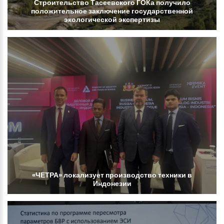
Строительство
Тасеевского
ГОКа
получило
положительное
заключение
государственной
экологической
экспертизы
«ЧЕТРА»
локализует
производство
техники
в
Индонезии