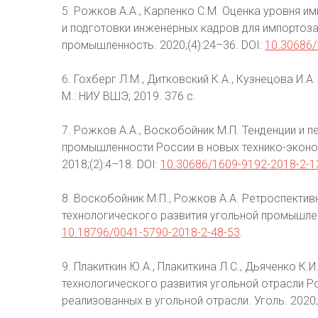
5. Рожков А.А., Карпенко С.М. Оценка уровня 
и подготовки инженерных кадров для импортоз
промышленность. 2020;(4):24–36. DOI:
10.30686/
6. Гохберг Л.М., Дитковский К.А., Кузнецова И.А
М.: НИУ ВШЭ; 2019. 376 с.
7. Рожков А.А., Воскобойник М.П. Тенденции и 
промышленности России в новых технико-эконо
2018;(2):4–18. DOI:
10.30686/1609-9192-2018-2-1
8. Воскобойник М.П., Рожков А.А. Ретроспекти
технологического развития угольной промышленн
10.18796/0041-5790-2018-2-48-53
.
9. Плакиткин Ю.А., Плакиткина Л.С., Дьяченко К.
технологического развития угольной отрасли Ро
реализованных в угольной отрасли. Уголь. 2020;