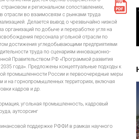
 страновом и региональном сопоставлениях,
в отрасли во взаимосвязи с рынками труда
ализацией. Делается вывод о чрезвычайно низкой
а организаций по добыче и переработке угля на
ысвобождения персонала угольной отрасли по
том достижения угледобывающими предприятиями
дительности труда по сценариям инновационно-
енной Правительством РФ «Программой развития
 2035 года». Предложены концептуальные подходы к
ной промышленности России и первоочередные меры
ли и на горнопромышленных территориях, включая
овки кадров и др.
ормация, угольная промышленность, кадровый
руда, аутсорсинг
финансовой поддержке РФФИ в рамках научного