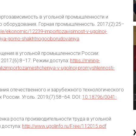
мпортозависимость в угольной промышленности и
 оборудования. Горная промышленность. 2017;(2):25–
ticle/ekonomic/12239-importozavisimost-v-ugolnoj-
niya-gorno-shakhtnogooborudovaniya
ещения в угольной промышленности России:
2017;(6):8–17. Режим доступа:
https://mining-
nalizimportozameshcheniya-v-ugolnoj-promyshlennosti-
вания отечественного и зарубежного технологического
оссии. Уголь. 2019;(7):58–64. DOI:
10.18796/0041-
енка роста производительности труда в угольной
м доступа:
http://www.ugolinfo.ru/Free/112015.pdf