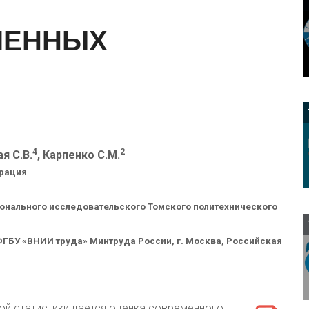
ЛЕННЫХ
4
2
я С.В.
, Карпенко С.М.
ерация
ионального исследовательского Томского политехнического
ГБУ «ВНИИ труда» Минтруда России, г. Москва, Российская
ой статистики дается оценка современного