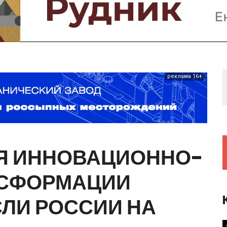
Предприятия и компании
Интервью
Выставки, Конференции
Женщины в горном деле
реклама 16+
Я
ИННОВАЦИОННО-
СФОРМАЦИИ
СЛИ
РОССИИ
НА