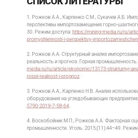
СПИСОК
ЛИТЕРАТУРЫ
1. Рожков А.А., Карпенко С.М., Сукачев А.Б. И
перспективы импортозамещения горно-шахтного
30. Режим доступа:
https://mining-media.ru/ru/ar
promyshlennosti-i-perspektivy-importozameshche
2. Рожков А.А. Структурный анализ импортозам
реальность и прогноз. Горная промышленность. 
media.ru/ru/article/ekonomic/13173-strukturnyj-a
rossii-realnost-i-prognoz
3. Рожков А.А., Карпенко Н.В. Анализ использо
оборудования на угледобывающих предприятиях Р
5790-2019-7-58-64
.
4. Воскобойник М.П., Рожков А.А. Факторная оц
промышленности. Уголь. 2015;(11):44–49. Режи