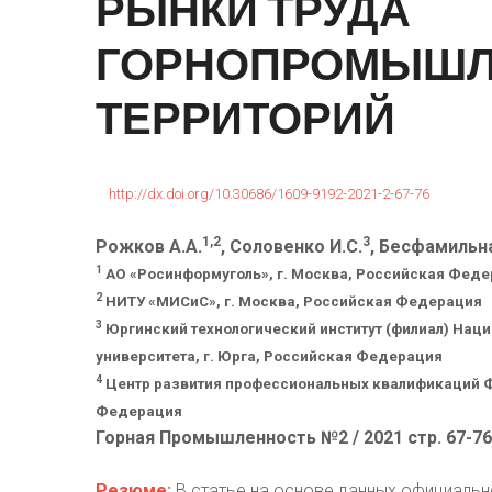
РЫНКИ
ТРУДА
ГОРНОПРОМЫШ
ТЕРРИТОРИЙ
http://dx.doi.org/10.30686/1609-9192-2021-2-67-76
1,2
3
Рожков А.А.
, Соловенко И.С.
, Бесфамильна
1
АО «Росинформуголь», г. Москва, Российская Фед
2
НИТУ «МИСиС», г. Москва, Российская Федерация
3
Юргинский технологический институт (филиал) Нац
университета, г. Юрга, Российская Федерация
4
Центр развития профессиональных квалификаций Ф
Федерация
Горная Промышленность №2 / 2021 стр. 67-76
Резюме:
В статье на основе данных официальн