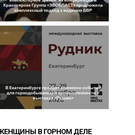
Красноярске
Группа
«ЭВОБЛАСТ»
предложила
комплексный
подход
к
ведению
БВР
В
Екатеринбурге
пройдет
ключевое
событие
для
горнодобывающей
промышленности
–
выставка
«Рудник»
ЖЕНЩИНЫ
В
ГОРНОМ
ДЕЛЕ