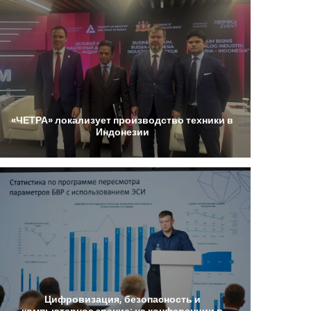
«ЧЕТРА»
локализует
производство
техники
в
Индонезии
Цифровизация,
безопасность
и
компьютерное
зрение:
на
конференции
в