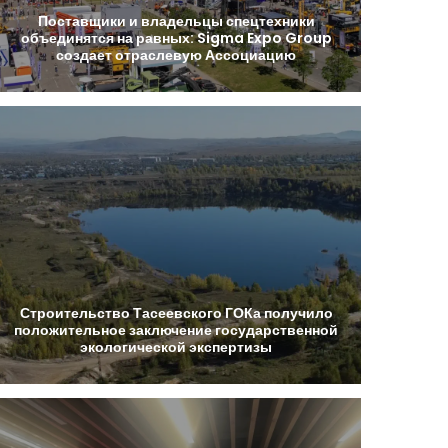
Поставщики
и
владельцы
спецтехники
объединятся
на
равных:
Sigma
Expo
Group
создает
отраслевую
Ассоциацию
Строительство
Тасеевского
ГОКа
получило
положительное
заключение
государственной
экологической
экспертизы