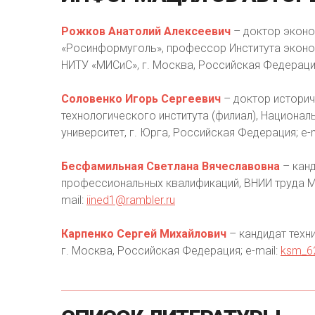
Рожков Анатолий Алексеевич
– доктор эконо
«Росинформуголь», профессор Института эконо
НИТУ «МИСиС», г. Москва, Российская Федерация
Соловенко Игорь Сергеевич
– доктор историч
технологического института (филиал), Национа
университет, г. Юрга, Российская Федерация; e-m
Бесфамильная Светлана Вячеславовна
– канд
профессиональных квалификаций, ВНИИ труда Ми
mail:
iined1@rambler.ru
Карпенко Сергей Михайлович
– кандидат техни
г. Москва, Российская Федерация; e-mail:
ksm_62