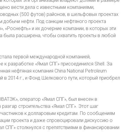
 в которых эти организации владеют долями в размере
щено вести дела с известными компаниями,
оводных (500 футов) районов, в шельфовых проектах
м добычи нефти. Под санкции нефтяного проекта
», «Роснефть» и их дочерние компании, в которых эти
а была расширена, чтобы охватить проекты в любой
, стала первой международной компанией,
е к разработке «Ямал СПГ» присоединился Shell. За
енная нефтяная компания China National Petroleum
й в 2014 г., и Фонд Шелкового пути, который приобрел
ОВАТЭК», оператор «Ямал СПГ», был внесен в
 разгар строительства «Ямал СПГ». Этот шаг
участников к долларовым кредитам. По сообщениям
зации проекта и даже спровоцировали дискуссию о
ал СПГ» столкнулся с препятствиями в финансировании