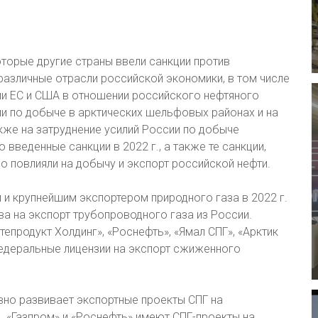
торые другие страны ввели санкции против
различные отрасли российской экономики, в том числе
ии ЕС и США в отношении российского нефтяного
и по добыче в арктических шельфовых районах и на
кже на затруднение усилий России по добыче
то введенные санкции в 2022 г., а также те санкции,
ло повлияли на добычу и экспорт российской нефти.
 и крупнейшим экспортером природного газа в 2022 г.
ва на экспорт трубопроводного газа из России.
тепродукт Холдинг», «Роснефть», «Ямал СПГ», «Арктик
 федеральные лицензии на экспорт сжиженного
вно развивает экспортные проекты СПГ на
. «Газпром» и «Роснефть» имеют СПГ-проекты на