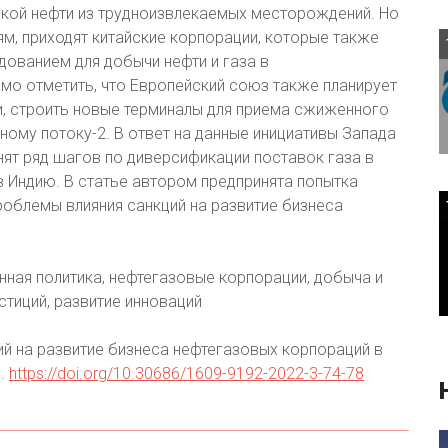
вкой нефти из трудноизвлекаемых месторождений. Но
м, приходят китайские корпорации, которые также
ованием для добычи нефти и газа в
о отметить, что Европейский союз также планирует
, строить новые терминалы для приема сжиженного
рному потоку-2. В ответ на данные инициативы Запада
нят ряд шагов по диверсификации поставок газа в
в Индию. В статье автором предпринята попытка
роблемы влияния санкций на развитие бизнеса
нная политика, нефтегазовые корпорации, добыча и
стиций, развитие инноваций
й на развитие бизнеса нефтегазовых корпораций в
8.
https://doi.org/10.30686/1609-9192-2022-3-74-78