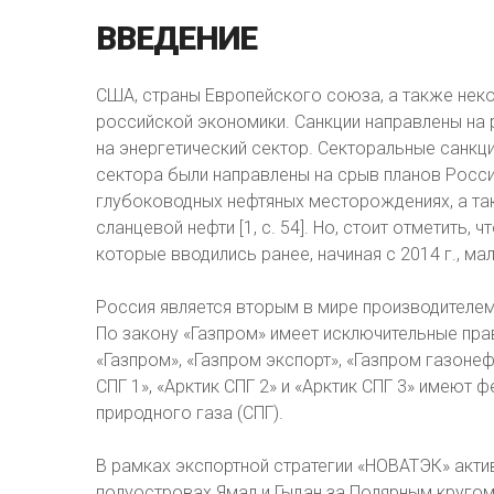
ВВЕДЕНИЕ
США, страны Европейского союза, а также неко
российской экономики. Санкции направлены на 
на энергетический сектор. Секторальные санкц
сектора были направлены на срыв планов Росси
глубоководных нефтяных месторождениях, а та
сланцевой нефти [1, с. 54]. Но, стоит отметить, ч
которые вводились ранее, начиная с 2014 г., ма
Россия является вторым в мире производителем
По закону «Газпром» имеет исключительные пра
«Газпром», «Газпром экспорт», «Газпром газонеф
СПГ 1», «Арктик СПГ 2» и «Арктик СПГ 3» имеют
природного газа (СПГ).
В рамках экспортной стратегии «НОВАТЭК» акти
полуостровах Ямал и Гыдан за Полярным кругом