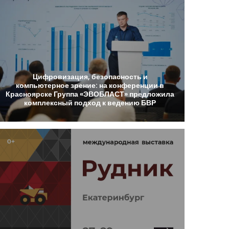
Цифровизация,
безопасность
и
компьютерное
зрение:
на
конференции
в
Красноярске
Группа
«ЭВОБЛАСТ»
предложила
комплексный
подход
к
ведению
БВР