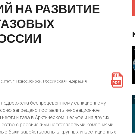
Предприятия и компании
ИЙ
НА
РАЗВИТИЕ
Интервью
Выставки, Конференции
ГАЗОВЫХ
Женщины в горном деле
ОССИИ
итет, г. Новосибирск, Российская Федерация
 подвержена беспрецедентному санкционному
оссию запрещено поставлять инновационное
нефти и газа в Арктическом шельфе и на других
чество с российскими нефтегазовыми компаниями
ые были задействованы в крупных инвестиционных