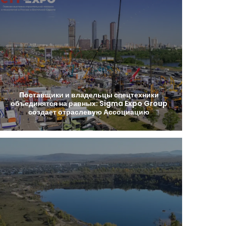
Поставщики
и
владельцы
спецтехники
объединятся
на
равных:
Sigma
Expo
Group
создает
отраслевую
Ассоциацию