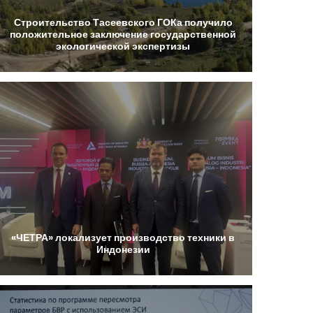
Строительство
Тасеевского
ГОКа
получило
положительное
заключение
государственной
экологической
экспертизы
«ЧЕТРА»
локализует
производство
техники
в
Индонезии