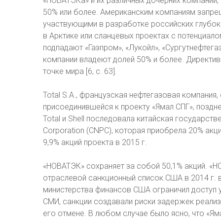
«НОВАТЭКа» и их различных дочерних компаний,
50% или более. Американским компаниям запре
участвующими в разработке российских глубок
в Арктике или сланцевых проектах с потенциало
подпадают «Газпром», «Лукойл», «Сургутнефтегаз
компании владеют долей 50% и более. Директив
точке мира [6, с. 63].
Total S.A., французская нефтегазовая компания
присоединившейся к проекту «Ямал СПГ», поздне
Total и Shell последовала китайская государств
Corporation (CNPC), которая приобрела 20% акци
9,9% акций проекта в 2015 г.
«НОВАТЭК» сохраняет за собой 50,1% акций. «Н
отраслевой санкционный список США в 2014 г. в
министерства финансов США ограничил доступ 
СМИ, санкции создавали риски задержек реали
его отмене. В любом случае было ясно, что «Ям