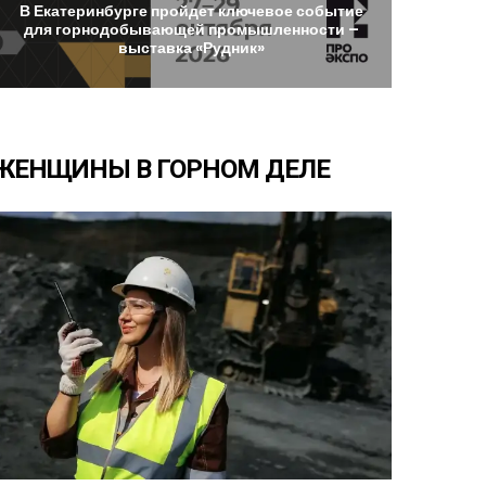
В
Екатеринбурге
пройдет
ключевое
событие
для
горнодобывающей
промышленности
–
выставка
«Рудник»
ЖЕНЩИНЫ
В
ГОРНОМ
ДЕЛЕ