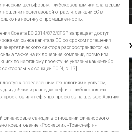
арктическим шельфовым, глубоководным или сланцевым
отношении нефтегазовой отрасли, санкции ЕС в
только на нефтяную промышленность.
шения Совета ЕС 2014/872/CFSP, запрещает доступ
ирования рынка капитала ЕС со сроком погашения
и энергетического сектора распространяются на
ойл» а также на их дочерние компании, прямо или
кциях по нефтяному проекту не указаны какие-либо
секторальных санкций ЕС [4, с. 17].
 доступ к определенным технологиям и услугам,
 для добычи и разведки нефти в глубоководных
ых проектов или нефтяных проектов на шельфе Арктики
й финансовые санкции в отношении финансового
но кредитование «Роснефти», «Транснефти»,