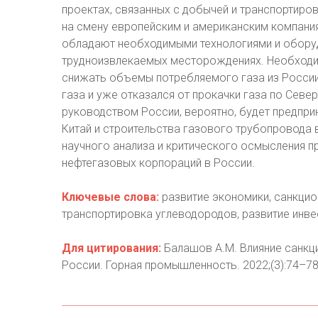
проектах, связанных с добычей и транспортиро
на смену европейским и американским компания
обладают необходимыми технологиями и оборуд
трудноизвлекаемых месторождениях. Необходим
снижать объемы потребляемого газа из России
газа и уже отказался от прокачки газа по Севе
руководством России, вероятно, будет предпри
Китай и строительства газового трубопровода 
научного анализа и критического осмысления п
нефтегазовых корпораций в России.
Ключевые слова:
развитие экономики, санкцио
транспортировка углеводородов, развитие инве
Для цитирования:
Балашов А.М. Влияние санкци
России. Горная промышленность. 2022;(3):74–7