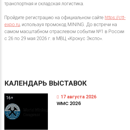
транспортная и складская логистика.
Пройдите регистрацию на официальном сайте
https://ctt-
expo.ru
, используя промокод MINING. До встречи на
самом масштабном отраслевом событии №1 в России
с 26 по 29 мая 2026 г. в МВЦ «Крокус Экспо».
КАЛЕНДАРЬ
ВЫСТАВОК
17 августа 2026
16+
WMC
2026