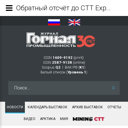
Обратный отсчёт до CTT Expo 2026: в конце мая вся отрасль соберётся на ключевой выставке года - Журнал Горная промышленность
ISSN
1609-9192
(print)
ISSN
2587-9138
(online)
Scopus
Q2
Ι ВАК РФ (
K1
)
Белый список (
Уровень 1
)
Искать...
НОВОСТИ
КАЛЕНДАРЬ ВЫСТАВОК
АРХИВ ВЫСТАВОК
ОТЧЕТЫ
ВИДЕО
АРКТИКА
MWR