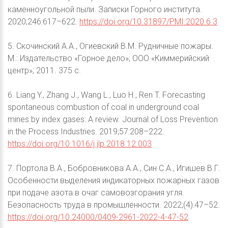
каменноугольной пыли. Записки Горного института.
2020;246:617–622.
https://doi.org/10.31897/PMI.2020.6.3
5. Скочинский А.А., Огиевский В.М. Рудничные пожары.
М.: Издательство «Горное дело»; ООО «Киммерийский
центр»; 2011. 375 с.
6. Liang Y., Zhang J., Wang L., Luo H., Ren T. Forecasting
spontaneous combustion of coal in underground coal
mines by index gases: A review. Journal of Loss Prevention
in the Process Industries. 2019;57:208–222.
https://doi.org/10.1016/j.jlp.2018.12.003
7. Портола В.А., Бобровникова А.А., Син С.А., Игишев В.Г.
Особенности выделения индикаторных пожарных газов
при подаче азота в очаг самовозгорания угля.
Безопасность труда в промышленности. 2022;(4):47–52.
https://doi.org/10.24000/0409-2961-2022-4-47-52