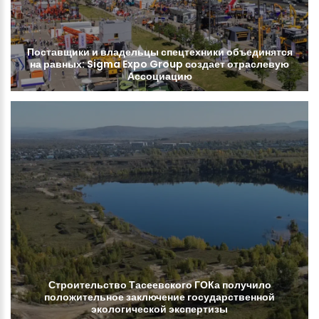
Поставщики
и
владельцы
спецтехники
объединятся
на
равных:
Sigma
Expo
Group
создает
отраслевую
Ассоциацию
Строительство
Тасеевского
ГОКа
получило
положительное
заключение
государственной
экологической
экспертизы