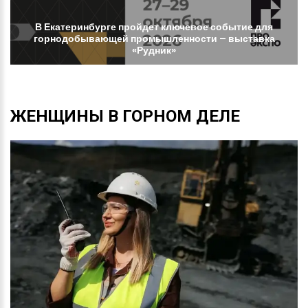
В
Екатеринбурге
пройдет
ключевое
событие
для
горнодобывающей
промышленности
–
выставка
«Рудник»
ЖЕНЩИНЫ
В
ГОРНОМ
ДЕЛЕ