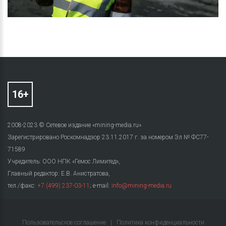
2008-2023 © Сетевое издание «mining-media.ru»
Зарегистрировано Роскомнадзор 23.11.2017 г. за номером Эл № ФС77-
71589
Учредитель: ООО НПК «Гемос Лимитед»,
Главный редактор: Е.В. Анистратова,
тел./факс:
+7 (499) 237-03-11
; e-mail:
info@mining-media.ru
Пользовательское соглашение
|
Политика конфиденциальности