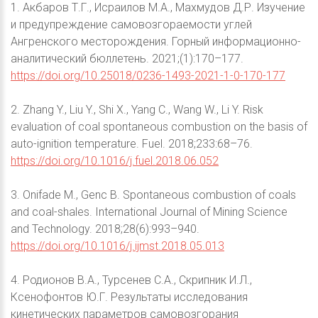
1. Акбаров Т.Г., Исраилов М.А., Махмудов Д.Р. Изучение
и предупреждение самовозгораемости углей
Ангренского месторождения. Горный информационно-
аналитический бюллетень. 2021;(1):170–177.
https://doi.org/10.25018/0236-1493-2021-1-0-170-177
2. Zhang Y., Liu Y., Shi X., Yang C., Wang W., Li Y. Risk
evaluation of coal spontaneous combustion on the basis of
auto-ignition temperature. Fuel. 2018;233:68–76.
https://doi.org/10.1016/j.fuel.2018.06.052
3. Onifade M., Genc B. Spontaneous combustion of coals
and coal-shales. International Journal of Mining Science
and Technology. 2018;28(6):993–940.
https://doi.org/10.1016/j.ijmst.2018.05.013
4. Родионов В.А., Турсенев С.А., Скрипник И.Л.,
Ксенофонтов Ю.Г. Результаты исследования
кинетических параметров самовозгорания