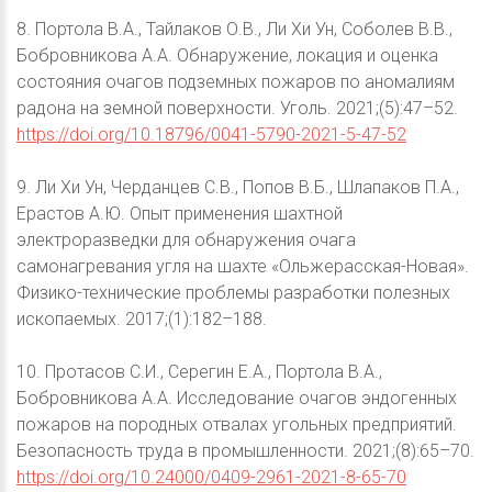
8. Портола В.А., Тайлаков О.В., Ли Хи Ун, Соболев В.В.,
Бобровникова А.А. Обнаружение, локация и оценка
состояния очагов подземных пожаров по аномалиям
радона на земной поверхности. Уголь. 2021;(5):47–52.
https://doi.org/10.18796/0041-5790-2021-5-47-52
9. Ли Хи Ун, Черданцев С.В., Попов В.Б., Шлапаков П.А.,
Ерастов А.Ю. Опыт применения шахтной
электроразведки для обнаружения очага
самонагревания угля на шахте «Ольжерасская-Новая».
Физико-технические проблемы разработки полезных
ископаемых. 2017;(1):182–188.
10. Протасов С.И., Серегин Е.А., Портола В.А.,
Бобровникова А.А. Исследование очагов эндогенных
пожаров на породных отвалах угольных предприятий.
Безопасность труда в промышленности. 2021;(8):65–70.
https://doi.org/10.24000/0409-2961-2021-8-65-70