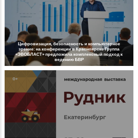
Цифровизация,
безопасность
и
компьютерное
зрение:
на
конференции
в
Красноярске
Группа
«ЭВОБЛАСТ»
предложила
комплексный
подход
к
ведению
БВР