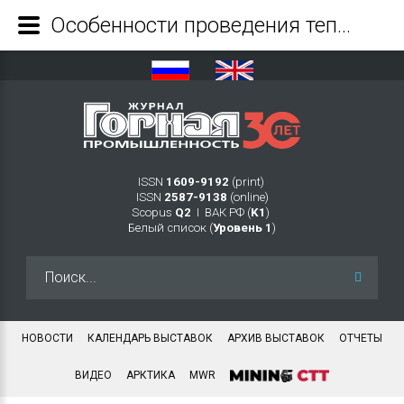
Особенности проведения тепловизионной съемки для обнаружения очагов самовозгорания на угольном разрезе - Журнал Горная промышленность
ISSN
1609-9192
(print)
ISSN
2587-9138
(online)
Scopus
Q2
Ι ВАК РФ (
K1
)
Белый список (
Уровень 1
)
Искать...
НОВОСТИ
КАЛЕНДАРЬ ВЫСТАВОК
АРХИВ ВЫСТАВОК
ОТЧЕТЫ
ВИДЕО
АРКТИКА
MWR