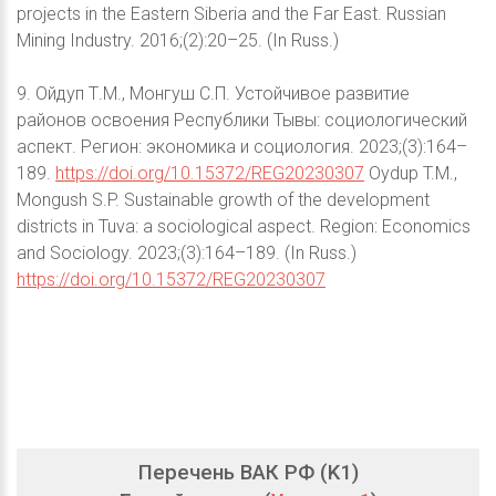
projects in the Eastern Siberia and the Far East. Russian
Mining Industry. 2016;(2):20–25. (In Russ.)
9. Ойдуп Т.М., Монгуш С.П. Устойчивое развитие
районов освоения Республики Тывы: социологический
аспект. Регион: экономика и социология. 2023;(3):164–
189.
https://doi.org/10.15372/REG20230307
Oydup T.M.,
Mongush S.P. Sustainable growth of the development
districts in Tuva: a sociological aspect. Region: Economics
and Sociology. 2023;(3):164–189. (In Russ.)
https://doi.org/10.15372/REG20230307
Перечень ВАК РФ (K1)