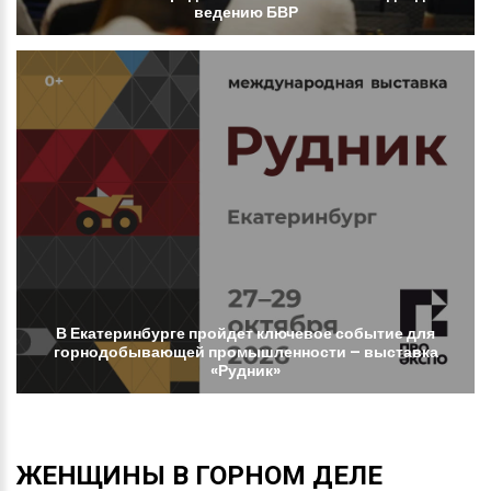
ведению
БВР
В
Екатеринбурге
пройдет
ключевое
событие
для
горнодобывающей
промышленности
–
выставка
«Рудник»
ЖЕНЩИНЫ
В
ГОРНОМ
ДЕЛЕ