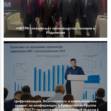
«ЧЕТРА»
локализует
производство
техники
в
Индонезии
Цифровизация,
безопасность
и
компьютерное
зрение:
на
конференции
в
Красноярске
Группа
«ЭВОБЛАСТ»
предложила
комплексный
подход
к