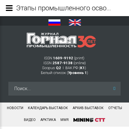
Этапы промышленного освоения минерально-сырьевого комплекса Республики Тыва - Журнал Горная промышленность
ISSN
1609-9192
(print)
ISSN
2587-9138
(online)
Scopus
Q2
Ι ВАК РФ (
K1
)
Белый список (
Уровень 1
)
Искать...
НОВОСТИ
КАЛЕНДАРЬ ВЫСТАВОК
АРХИВ ВЫСТАВОК
ОТЧЕТЫ
ВИДЕО
АРКТИКА
MWR