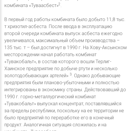
2
комбината «Туваасбест»
.
В первый год работы комбината было добыто 11,8 тыс.
т хризотил-асбеста. После ввода в эксплуатацию
второй очереди комбината выпуск асбеста ежегодно
увеличивался, максимальный объем производства –
135 тыс. т – был достигнут в 1990 г. На Хову-Аксынском
месторождении начал работать комбинат
«Тувакобальт», в состав которого вошли Терлиг-
Хаинское предприятие по добыче ртути и несколько
3
золотодобывающих артелей»
. Однако добывающие
предприятия были планово-убыточными и полностью
интегрированы в экономику страны. Действовавший до
1990 г. горно-металлургический комбинат
«Тувакобальт» выпускал концентрат, поставлявшийся
за пределы республики, поскольку на ее территории не
было предприятий по переработке его в конечный
продукт. Аналогичная ситуация сложилась и на