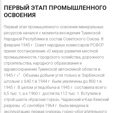
ПЕРВЫЙ
ЭТАП
ПРОМЫШЛЕННОГО
ОСВОЕНИЯ
Первый этап промышленного освоения минеральных
ресурсов начался с момента вхождения Тувинской
Народной Республики в состав Советского Союза. 8
февраля 1945 г. Совет народных комиссаров РСФСР
принял постановление «О мерах развития местной
промышленности, городского хозяйства, дорожного
строительства, народного образования и
здравоохранения Тувинской автономной области в
1
1945 г.»
. Объемы добычи угля только в Ээрбекской
штольне с 640 т в 1944 г. были увеличены до 800 т в
1945 г. В целом угледобыча в 1945 г. составила всего
6,5 тыс. т, а к 1960 г. достигла 112 тыс. т. Вступили в
строй шахта «Красная горка», Чаданский и Каа-Хемский
разрезы. «С сентября 1964 г. была введена в
эксплуатацию первая очередь горно-обогатительного