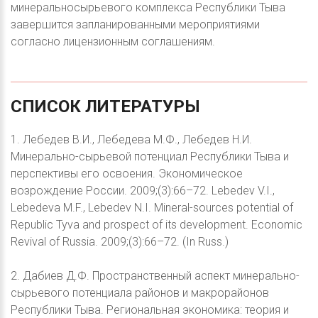
минеральносырьевого комплекса Республики Тыва
завершится запланированными мероприятиями
согласно лицензионным соглашениям.
СПИСОК
ЛИТЕРАТУРЫ
1. Лебедев В.И., Лебедева М.Ф., Лебедев Н.И.
Минерально-сырьевой потенциал Республики Тыва и
перспективы его освоения. Экономическое
возрождение России. 2009;(3):66–72. Lebedev V.I.,
Lebedeva M.F., Lebedev N.I. Mineral-sources potential of
Republic Tyva and prospect of its development. Economic
Revival of Russia. 2009;(3):66–72. (In Russ.)
2. Дабиев Д.Ф. Пространственный аспект минерально-
сырьевого потенциала районов и макрорайонов
Республики Тыва. Региональная экономика: теория и