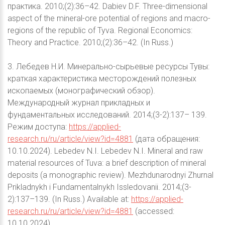
практика. 2010;(2):36–42. Dabiev D.F. Three-dimensional
aspect of the mineral-ore potential of regions and macro-
regions of the republic of Tyva. Regional Economics:
Theory and Practice. 2010;(2):36–42. (In Russ.)
3. Лебедев Н.И. Минерально-сырьевые ресурсы Тувы:
краткая характеристика месторождений полезных
ископаемых (монографический обзор).
Международный журнал прикладных и
фундаментальных исследований. 2014;(3-2):137– 139.
Режим доступа:
https://applied-
research.ru/ru/article/view?id=4881
(дата обращения:
10.10.2024). Lebedev N.I. Lebedev N.I. Mineral and raw
material resources of Tuva: a brief description of mineral
deposits (a monographic review). Mezhdunarodnyi Zhurnal
Prikladnykh i Fundamentalnykh Issledovanii. 2014;(3-
2):137–139. (In Russ.) Available at:
https://applied-
research.ru/ru/article/view?id=4881
(accessed:
10.10.2024).