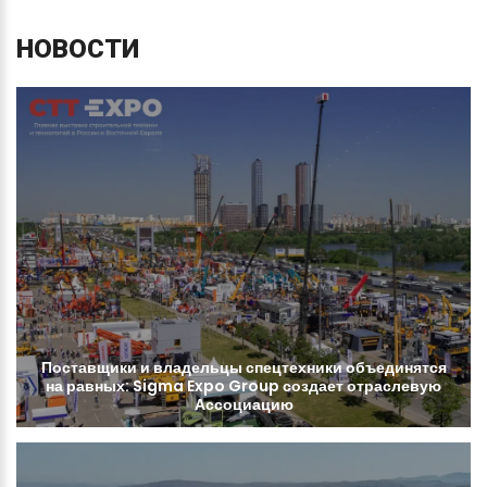
НОВОСТИ
Поставщики
и
владельцы
спецтехники
объединятся
на
равных:
Sigma
Expo
Group
создает
отраслевую
Ассоциацию