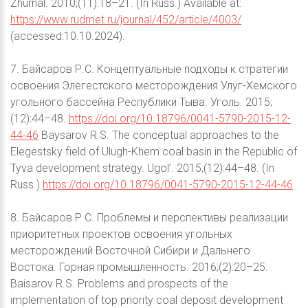
Zhurnal. 2010;(11):18–21. (In Russ.) Available at:
https://www.rudmet.ru/journal/452/article/4003/
(accessed:10.10.2024).
7. Байсаров Р.С. Концептуальные подходы к стратегии
освоения Элегестского месторождения Улуг-Хемского
угольного бассейна Республики Тыва. Уголь. 2015;
(12):44–48.
https://doi.org/10.18796/0041-5790-2015-12-
44-46
Baysarov R.S. The conceptual approaches to the
Elegestsky field of Ulugh-Khem coal basin in the Republic of
Tyva development strategy. Ugol’. 2015;(12):44–48. (In
Russ.)
https://doi.org/10.18796/0041-5790-2015-12-44-46
8. Байсаров Р.С. Проблемы и перспективы реализации
приоритетных проектов освоения угольных
месторождений Восточной Сибири и Дальнего
Востока. Горная промышленность. 2016;(2):20–25.
Baisarov R.S. Problems and prospects of the
implementation of top priority coal deposit development