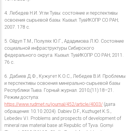
4. Лебедев Н.И. Угли Тувы: состояние и перспективы
освоения сырьевой базы. Кызыл: ТувИКОПР СО РАН;
2007. 178 с.
5. Ойдуп Т.М., Полулях Ю.Г., Ададимова Л.Ю. Состояние
социальной инфраструктуры Сибирского
федерального округа. Кызыл: ТувИКОПР СО РАН; 2011.
76 с.
6. Дабиев Д.Ф., Кужугет К.О.С., Лебедев В.И. Проблемы
и перспективы освоения минерально-сырьевой базы
Республики Тыва. Горный журнал. 2010;(11):18–21.
Режим доступа:
https://www.rudmet.ru/journal/452/article/4003/
(дата
обращения: 10.10.2024). Dabiev D.F., Kuzhuget K.S.,
Lebedev V.I. Problems and prospects of development of
mineral raw material base at Republic of Tyva. Gornyi