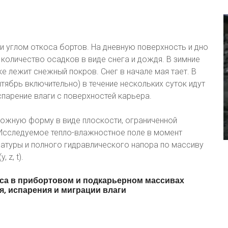
и углом откоса бортов. На дневную поверхность и дно
количество осадков в виде снега и дождя. В зимние
е лежит снежный покров. Снег в начале мая тает. В
тябрь включительно) в течение нескольких суток идут
спарение влаги с поверхностей карьера.
ложную форму в виде плоскости, ограниченной
 Исследуемое тепло-влажностное поле в момент
атуры и полного гидравлического напора по массиву
 z, t).
са
в
прибортовом
и
подкарьерном
массивах
я,
испарения
и
миграции
влаги