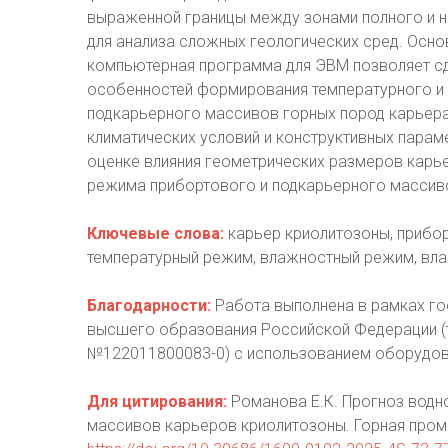
выраженной границы между зонами полного и н
для анализа сложных геологических сред. Осн
компьютерная программа для ЭВМ позволяет сд
особенностей формирования температурного и
подкарьерного массивов горных пород карьера
климатических условий и конструктивных парам
оценке влияния геометрических размеров карь
режима прибортового и подкарьерного массиво
Ключевые слова:
карьер криолитозоны, прибор
температурный режим, влажностный режим, вл
Благодарности:
Работа выполнена в рамках го
высшего образования Российской Федерации (
№122011800083-0) с использованием оборудо
Для цитирования:
Романова Е.К. Прогноз водн
массивов карьеров криолитозоны. Горная промы