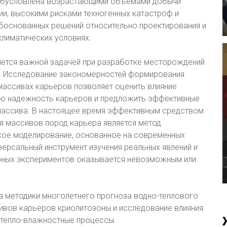
ы обусловлена возрастающими объемами добычи
ии, высокими рисками техногенных катастроф и
боснованных решений относительно проектирования и
лиматических условиях.
яется важной задачей при разработке месторождений
ы. Исследование закономерностей формирования
массивах карьеров позволяет оценить влияние
ую надежность карьеров и предложить эффективные
массива. В настоящее время эффективным средством
я массивов пород карьера является метод
кое моделирование, основанное на современных
версальный инструмент изучения реальных явлений и
урных экспериментов оказывается невозможным или
а методики многолетнего прогноза водно-теплового
ивов карьеров криолитозоны и исследование влияния
 тепло-влажностные процессы.