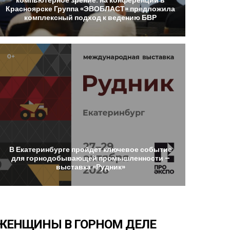
Красноярске
Группа
«ЭВОБЛАСТ»
предложила
комплексный
подход
к
ведению
БВР
В
Екатеринбурге
пройдет
ключевое
событие
для
горнодобывающей
промышленности
–
выставка
«Рудник»
ЖЕНЩИНЫ
В
ГОРНОМ
ДЕЛЕ