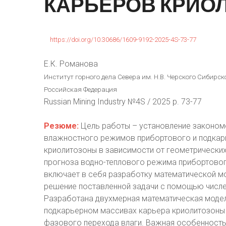
КАРЬЕРОВ
КРИО
https://doi.org/10.30686/1609-9192-2025-4S-73-77
Е.К. Романова
Институт горного дела Севера им. Н.В. Черского Сибирско
Российская Федерация
Russian Mining Industry №4S / 2025 p. 73-77
Резюме:
Цель работы – установление законом
влажностного режимов прибортового и подкар
криолитозоны в зависимости от геометрически
прогноза водно-теплового режима прибортово
включает в себя разработку математической мо
решение поставленной задачи с помощью числе
Разработана двухмерная математическая модел
подкарьерном массивах карьера криолитозоны с
фазового перехода влаги. Важная особенность 