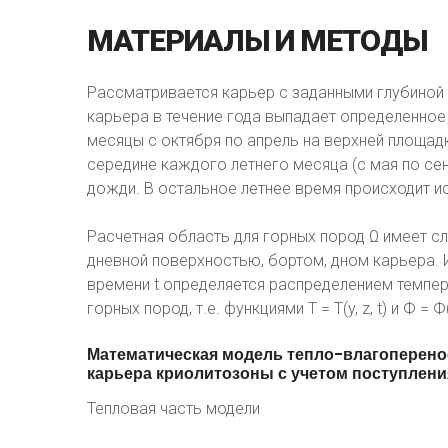
МАТЕРИАЛЫ
И
МЕТОДЫ
Рассматривается карьер c заданными глубиной 
карьера в течение года выпадает определенное 
месяцы с октября по апрель на верхней площадк
середине каждого летнего месяца (с мая по сен
дожди. В остальное летнее время происходит и
Расчетная область для горных пород Ω имеет с
дневной поверхностью, бортом, дном карьера.
времени t определяется распределением темпер
горных пород, т.е. функциями T = T(y, z, t) и Ф = Ф(y,
Математическая
модель
тепло-влагоперено
карьера
криолитозоны
с
учетом
поступлени
Тепловая часть модели