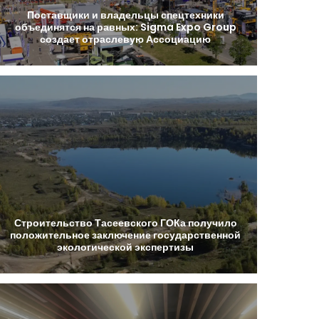
Поставщики
и
владельцы
спецтехники
объединятся
на
равных:
Sigma
Expo
Group
создает
отраслевую
Ассоциацию
Строительство
Тасеевского
ГОКа
получило
положительное
заключение
государственной
экологической
экспертизы