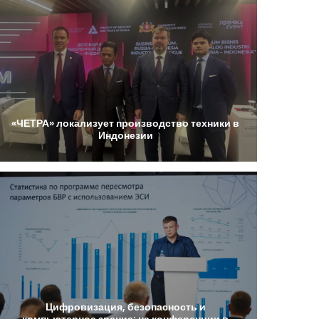
«ЧЕТРА»
локализует
производство
техники
в
Индонезии
Цифровизация,
безопасность
и
компьютерное
зрение:
на
конференции
в