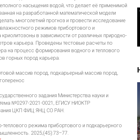
еполного насыщения водой, что делает её применимой
ованная на разработанной математической модели
елать многолетний прогноз и провести исследование
 влажностного режимов прибортового и
 криолитозоны в зависимости от различных природно-
етров карьера. Проведены тестовые расчеты по
ера на процесс формирования водного и теплового
в горных пород карьера.
товой массив пород, подкарьерный массив пород,
агоперенос
сударственного задания Министерства науки и
тема №0297-2021-0021, ЕГИСУ НИОКТР
вания ЦКП ФИЦ ЯНЦ СО РАН.
о-теплового режима прибортового и подкарьерного
шленность. 2025;(4S):73–77.