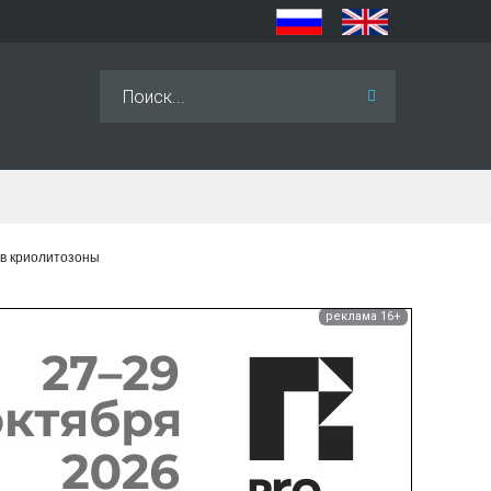
Искать...
ов криолитозоны
реклама 16+