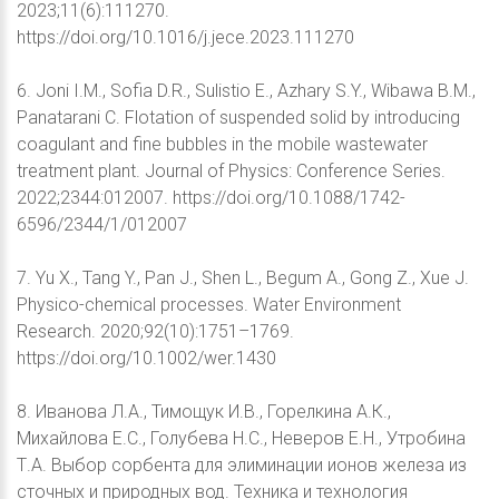
2023;11(6):111270.
https://doi.org/10.1016/j.jece.2023.111270
6. Joni I.M., Sofia D.R., Sulistio E., Azhary S.Y., Wibawa B.M.,
Panatarani C. Flotation of suspended solid by introducing
coagulant and fine bubbles in the mobile wastewater
treatment plant. Journal of Physics: Conference Series.
2022;2344:012007. https://doi.org/10.1088/1742-
6596/2344/1/012007
7. Yu X., Tang Y., Pan J., Shen L., Begum A., Gong Z., Xue J.
Physico-chemical processes. Water Environment
Research. 2020;92(10):1751–1769.
https://doi.org/10.1002/wer.1430
8. Иванова Л.А., Тимощук И.В., Горелкина А.К.,
Михайлова Е.С., Голубева Н.С., Неверов Е.Н., Утробина
Т.А. Выбор сорбента для элиминации ионов железа из
сточных и природных вод. Техника и технология