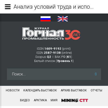
Анализ условий труда и использование метода иерархии мер управления профессиональными рисками для рабочего места оператора по очистке сточных вод угольного предприятия - Журнал Горная промышленность
ISSN
1609-9192
(print)
ISSN
2587-9138
(online)
Scopus
Q2
Ι ВАК РФ (
K1
)
Белый список (
Уровень 1
)
Искать...
НОВОСТИ
КАЛЕНДАРЬ ВЫСТАВОК
АРХИВ ВЫСТАВОК
ОТЧЕТЫ
ВИДЕО
АРКТИКА
MWR