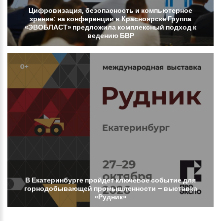
Цифровизация,
безопасность
и
компьютерное
зрение:
на
конференции
в
Красноярске
Группа
«ЭВОБЛАСТ»
предложила
комплексный
подход
к
ведению
БВР
В
Екатеринбурге
пройдет
ключевое
событие
для
горнодобывающей
промышленности
–
выставка
«Рудник»