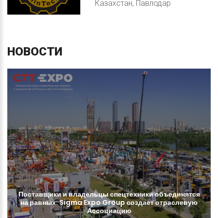
Казахстан, Павлодар
НОВОСТИ
Поставщики
и
владельцы
спецтехники
объединятся
на
равных:
Sigma
Expo
Group
создает
отраслевую
Ассоциацию