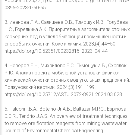
России. 2023;27(1):60–65. https://doi.org/10.18412/1816-
0395-2023-1-60-65
3. Иванова Л.А., Салищева О.В., Тимощук И.В., Голубева
Н.С., Горелкина А.К. Приоритетные загрязнители сточных
карьерных вод в угледобывающей промышленности и
способы их очистки. Кокс и химия. 2023;(4):44–50.
https://doi.org/10.52351/00232815_2023_04_44
4. Неверов Е.Н., Михайлова Е.С., Тимощук И.В., Схаплок
Р.Ю. Анализ проекта мобильной установки физико-
химической очистки сточных вод угольных предприятий.
Ползуновский вестник. 2024;(3):191–199.
https://doi.org/10.25712/ASTU.2072-8921.2024.03.028
5. Falconi I.B.A., Botelho Jr A.B., Baltazar M.P.G., Espinosa
D.C.R., Tenório J.A.S. An overview of treatment techniques
to remove ore flotation reagents from mining wastewater.
Journal of Environmental Chemical Engineering.