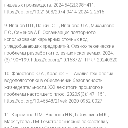
пищевых производств. 2024;54(2):398–411.
https://doi.org/10.21603/2074-9414-2024-2-2516
9. Иванов П.П., Пачкин С.Г., Иванова Л.А., Михайлова
Е.С., Семенов А.Г. Организация повторного
использования карьерных сточных вод
угледобывающих предприятий. Физико-технические
проблемы разработки полезных ископаемых. 2024;
(3):190–199. https://doi.org/10.15372/FTPRPI20240320
10. Фаюстова Ю.А., Красная Е.Г. Анализ технологий
водоподготовки в обеспечении безопасности
жизнедеятельности. XXI век: итоги прошлого и
проблемы настоящего плюс. 2020;9(3):147–151.
https://doi.org/10.46548/21vek-2020-0952-0027
11. Карамова Л.М., Власова Н.В., Гайнуллина М.К.,
Масягутова Л.М. Гематологические показатели у