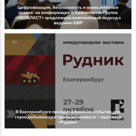
Цифровизация,
безопасность
и
компьютерное
зрение:
на
конференции
в
Красноярске
Группа
«ЭВОБЛАСТ»
предложила
комплексный
подход
к
ведению
БВР
В
Екатеринбурге
пройдет
ключевое
событие
для
горнодобывающей
промышленности
–
выставка
«Рудник»