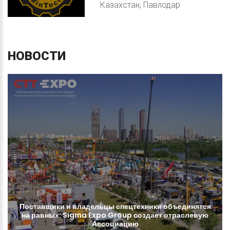
Казахстан, Павлодар
НОВОСТИ
Поставщики
и
владельцы
спецтехники
объединятся
на
равных:
Sigma
Expo
Group
создает
отраслевую
Ассоциацию