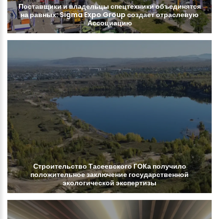
Поставщики
и
владельцы
спецтехники
объединятся
на
равных:
Sigma
Expo
Group
создает
отраслевую
Ассоциацию
Строительство
Тасеевского
ГОКа
получило
положительное
заключение
государственной
экологической
экспертизы