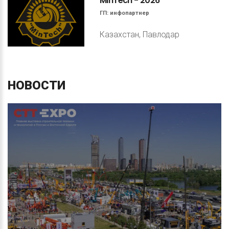
MinTech
-
2026
ГП:
инфопартнер
Казахстан, Павлодар
НОВОСТИ