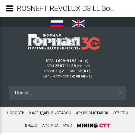
ROSNEFT REVOLUX D3 LL Золото познается в огне, моторное масло – в труде - Журнал Горная промышленность
ISSN
1609-9192
(print)
ISSN
2587-9138
(online)
Scopus
Q2
Ι ВАК РФ (
K1
)
Белый список (
Уровень 1
)
Искать...
НОВОСТИ
КАЛЕНДАРЬ ВЫСТАВОК
АРХИВ ВЫСТАВОК
ОТЧЕТЫ
ВИДЕО
АРКТИКА
MWR