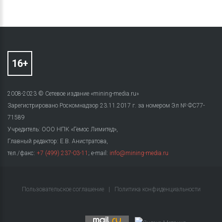
2008-2023 © Сетевое издание «mining-media.ru»
Зарегистрировано Роскомнадзор 23.11.2017 г. за номером Эл № ФС77-
71589
Учредитель: ООО НПК «Гемос Лимитед»,
Главный редактор: Е.В. Анистратова,
тел./факс:
+7 (499) 237-03-11
; e-mail:
info@mining-media.ru
Пользовательское соглашение
|
Политика конфиденциальности