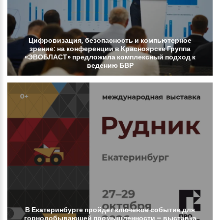
Цифровизация,
безопасность
и
компьютерное
зрение:
на
конференции
в
Красноярске
Группа
«ЭВОБЛАСТ»
предложила
комплексный
подход
к
ведению
БВР
В
Екатеринбурге
пройдет
ключевое
событие
для
горнодобывающей
промышленности
–
выставка