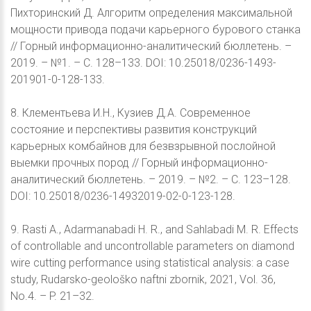
Пихторинский Д. Алгоритм определения максимальной
мощности привода подачи карьерного бурового станка
// Горный информационно-аналитический бюллетень. –
2019. – №1. – С. 128–133. DOI: 10.25018/0236-1493-
201901-0-128-133.
8. Клементьева И.Н., Кузиев Д.А. Современное
состояние и перспективы развития конструкций
карьерных комбайнов для безвзрывной послойной
выемки прочных пород // Горный информационно-
аналитический бюллетень. – 2019. – №2. – С. 123–128.
DOI: 10.25018/0236-14932019-02-0-123-128.
9. Rasti A., Adarmanabadi H. R., and Sahlabadi M. R. Effects
of controllable and uncontrollable parameters on diamond
wire cutting performance using statistical analysis: a case
study, Rudarsko-geološko naftni zbornik, 2021, Vol. 36,
No.4. – P. 21–32.