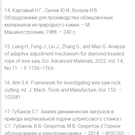
14. Картавый Н.Г., Сычев Ю.И., Волуев И.В.
Оборудование для производства облицовочных
материалов из природного камня. – М.:
Машиностроение, 1988. – 240 с.
15. Liang H., Feng J., Liu J., Zhang S., and Mao G. Analysis
of adaptive adjustment mechanism for diamond beaded
rope of wire saw, Sci. Advanced Materials, 2022, Vol. 14,
No.11. – P. 1756–1769.
16. Ahn S.K. Framework for investigating wire saw rock
cutting, Int. J. Mach. Tools and Manufacture, Vol. 155. –
103581.
17. Губанов С.Г. Анализ динамических нагрузок в
приводе вертикальной подачи штрипсового станка /
С.Г. Губанов, В.В. Секретов, М.В. Секретов // Горное
оборудование и электромеханика. – 2014. – №3(100). –