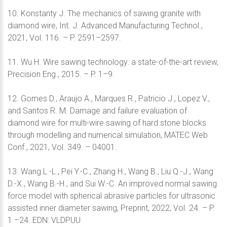
10. Konstanty J. The mechanics of sawing granite with
diamond wire, Int. J. Advanced Manufacturing Technol.,
2021, Vol. 116. – P. 2591–2597.
11. Wu H. Wire sawing technology: а state-of-the-art review,
Precision Eng., 2015. – P. 1–9.
12. Gomes D., Araujo A., Marques R., Patricio J., Lopez V.,
and Santos R. M. Damage and failure evaluation of
diamond wire for multi-wire sawing of hard stone blocks
through modelling and numerical simulation, MATEC Web
Conf., 2021, Vol. 349. – 04001.
13. Wang L.-L., Pei Y.-C., Zhang H., Wang B., Liu Q.-J., Wang
D.-X., Wang B.-H., and Sui W.-C. An improved normal sawing
force model with spherical abrasive particles for ultrasonic
assisted inner diameter sawing, Preprint, 2022, Vol. 24. – P.
1 –24. EDN: VLDPUU