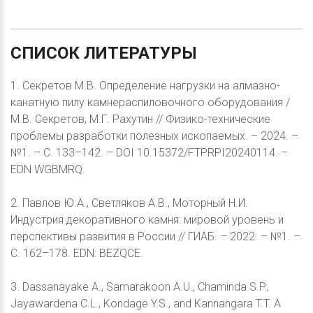
СПИСОК
ЛИТЕРАТУРЫ
1. Секретов М.В. Определение нагрузки на алмазно-
канатную пилу камнераспиловочного оборудования /
М.В. Секретов, М.Г. Рахутин // Физико-технические
проблемы разработки полезных ископаемых. – 2024. –
№1. – С. 133–142. – DOI 10.15372/FTPRPI20240114. –
EDN WGBMRQ.
2. Павлов Ю.А., Светляков А.В., Моторный Н.И.
Индустрия декоративного камня: мировой уровень и
перспективы развития в России // ГИАБ. – 2022. – №1. –
С. 162–178. EDN: BEZQCE.
3. Dassanayake A., Samarakoon A.U., Chaminda S.P.,
Jayawardena C.L., Kondage Y.S., and Kannangara T.T. A