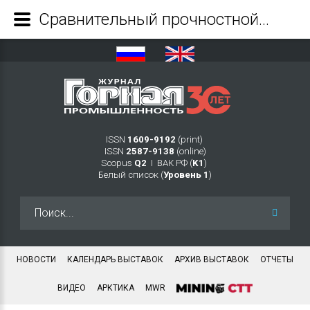
Сравнительный прочностной анализ алмазных сегментов канатных камнерезных станков - Журнал Горная промышленность
ISSN
1609-9192
(print)
ISSN
2587-9138
(online)
Scopus
Q2
Ι ВАК РФ (
K1
)
Белый список (
Уровень 1
)
Искать...
НОВОСТИ
КАЛЕНДАРЬ ВЫСТАВОК
АРХИВ ВЫСТАВОК
ОТЧЕТЫ
ВИДЕО
АРКТИКА
MWR