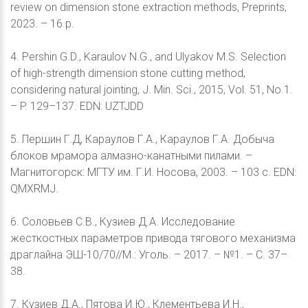
review on dimension stone extraction methods, Preprints,
2023. – 16 p.
4. Pershin G.D., Karaulov N.G., and Ulyakov M.S. Selection
of high-strength dimension stone cutting method,
considering natural jointing, J. Min. Sci., 2015, Vol. 51, No.1.
– P. 129–137. EDN: UZTJDD
5. Першин Г.Д, Караулов Г.А., Караулов Г.А. Добыча
блоков мрамора алмазно-канатными пилами. –
Магнитогорск: МГТУ им. Г.И. Носова, 2003. – 103 с. EDN:
QMXRMJ.
6. Соловьев С.В., Кузиев Д.А. Исследование
жесткостных параметров привода тягового механизма
драглайна ЭШ-10/70//М.: Уголь. – 2017. – №1. – С. 37–
38.
7. Кузиев Д.А., Пятова И.Ю., Клементьева И.Н.,