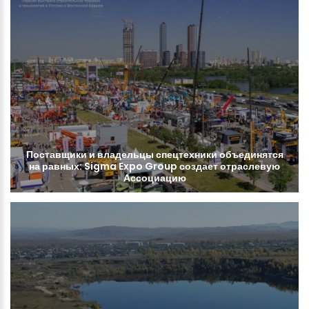
Поставщики
и
владельцы
спецтехники
объединятся
на
равных:
Sigma
Expo
Group
создает
отраслевую
Ассоциацию