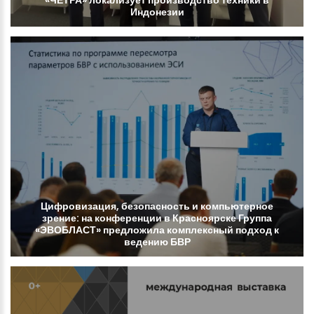
«ЧЕТРА»
локализует
производство
техники
в
Индонезии
Цифровизация,
безопасность
и
компьютерное
зрение:
на
конференции
в
Красноярске
Группа
«ЭВОБЛАСТ»
предложила
комплексный
подход
к
ведению
БВР