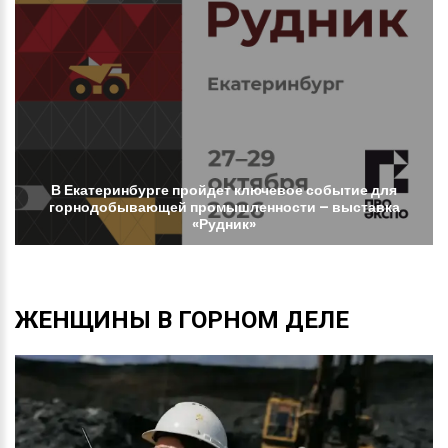
В
Екатеринбурге
пройдет
ключевое
событие
для
горнодобывающей
промышленности
–
выставка
«Рудник»
ЖЕНЩИНЫ
В
ГОРНОМ
ДЕЛЕ