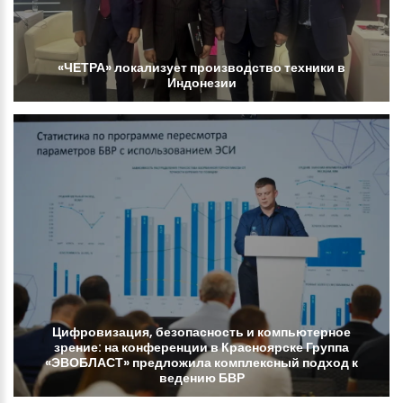
«ЧЕТРА»
локализует
производство
техники
в
Индонезии
Цифровизация,
безопасность
и
компьютерное
зрение:
на
конференции
в
Красноярске
Группа
«ЭВОБЛАСТ»
предложила
комплексный
подход
к
ведению
БВР