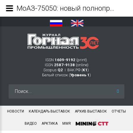
МоАЗ-75050: новый полноприводный самосвал грузоподъемностью 25 тонн - Журнал Горная промышленность
ISSN
1609-9192
(print)
ISSN
2587-9138
(online)
Scopus
Q2
Ι ВАК РФ (
K1
)
Белый список (
Уровень 1
)
Искать...
НОВОСТИ
КАЛЕНДАРЬ ВЫСТАВОК
АРХИВ ВЫСТАВОК
ОТЧЕТЫ
ВИДЕО
АРКТИКА
MWR