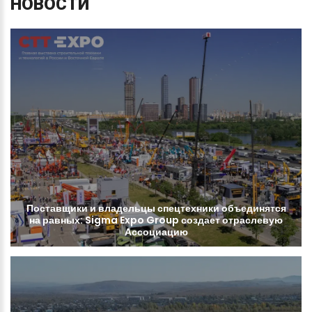
НОВОСТИ
Поставщики
и
владельцы
спецтехники
объединятся
на
равных:
Sigma
Expo
Group
создает
отраслевую
Ассоциацию