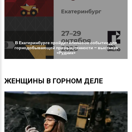
В
Екатеринбурге
пройдет
ключевое
событие
для
горнодобывающей
промышленности
–
выставка
«Рудник»
ЖЕНЩИНЫ
В
ГОРНОМ
ДЕЛЕ