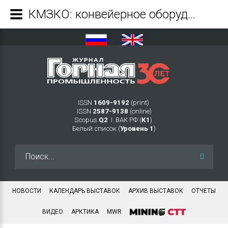
КМЗКО: конвейерное оборудование с российским характером - Журнал Горная промышленность
ISSN
1609-9192
(print)
ISSN
2587-9138
(online)
Scopus
Q2
Ι ВАК РФ (
K1
)
Белый список (
Уровень 1
)
Искать...
НОВОСТИ
КАЛЕНДАРЬ ВЫСТАВОК
АРХИВ ВЫСТАВОК
ОТЧЕТЫ
ВИДЕО
АРКТИКА
MWR