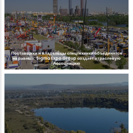
Поставщики
и
владельцы
спецтехники
объединятся
на
равных:
Sigma
Expo
Group
создает
отраслевую
Ассоциацию