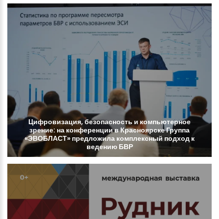
Цифровизация,
безопасность
и
компьютерное
зрение:
на
конференции
в
Красноярске
Группа
«ЭВОБЛАСТ»
предложила
комплексный
подход
к
ведению
БВР