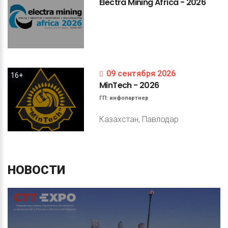
Electra
Mining
Africa
-
2026
09 сентября 2026
16+
MinTech
-
2026
ГП:
инфопартнер
Казахстан, Павлодар
НОВОСТИ