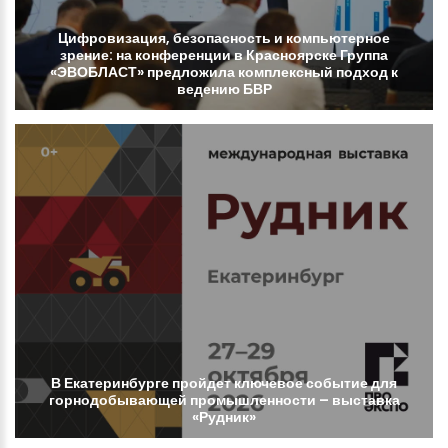
Цифровизация,
безопасность
и
компьютерное
зрение:
на
конференции
в
Красноярске
Группа
«ЭВОБЛАСТ»
предложила
комплексный
подход
к
ведению
БВР
В
Екатеринбурге
пройдет
ключевое
событие
для
горнодобывающей
промышленности
–
выставка
«Рудник»