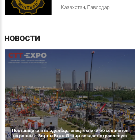
Казахстан, Павлодар
НОВОСТИ
Поставщики
и
владельцы
спецтехники
объединятся
на
равных:
Sigma
Expo
Group
создает
отраслевую