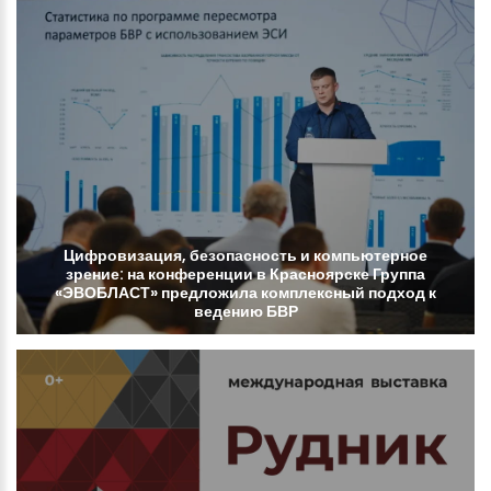
Цифровизация,
безопасность
и
компьютерное
зрение:
на
конференции
в
Красноярске
Группа
«ЭВОБЛАСТ»
предложила
комплексный
подход
к
ведению
БВР