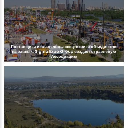
Поставщики
и
владельцы
спецтехники
объединятся
на
равных:
Sigma
Expo
Group
создает
отраслевую
Ассоциацию