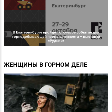
В
Екатеринбурге
пройдет
ключевое
событие
для
горнодобывающей
промышленности
–
выставка
«Рудник»
ЖЕНЩИНЫ
В
ГОРНОМ
ДЕЛЕ