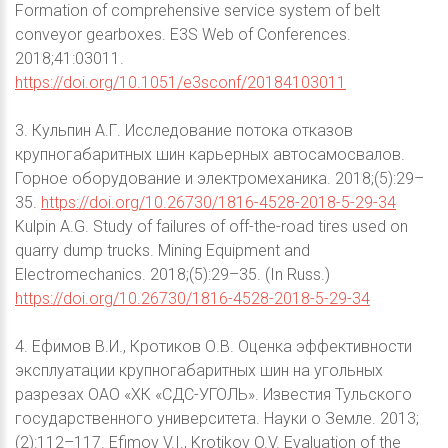
Formation of comprehensive service system of belt
conveyor gearboxes. E3S Web of Conferences.
2018;41:03011.
https://doi.org/10.1051/e3sconf/20184103011
3. Кульпин А.Г. Исследование потока отказов
крупногабаритных шин карьерных автосамосвалов.
Горное оборудование и электромеханика. 2018;(5):29–
35.
https://doi.org/10.26730/1816-4528-2018-5-29-34
Kulpin A.G. Study of failures of off-the-road tires used on
quarry dump trucks. Mining Equipment and
Electromechanics. 2018;(5):29–35. (In Russ.)
https://doi.org/10.26730/1816-4528-2018-5-29-34
4. Ефимов В.И., Кротиков О.В. Оценка эффективности
эксплуатации крупногабаритных шин на угольных
разрезах ОАО «ХК «СДС-УГОЛЬ». Известия Тульского
государственного университета. Науки о Земле. 2013;
(2):112–117. Efimov V.I., Krotikov O.V. Evaluation of the