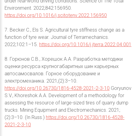
under real-world driving conditions. Science of The Total
Environment. 2022;842:156950.
https://doi.org/10.1016/j.scitotenv.2022.156950
7. Becker C., Els S. Agricultural tyre stiffness change as a
function of tyre wear. Journal of Terramechanics.
2022;102:1–15.
https://doi.org/10.1016/j.jterra.2022.04.001
8. Горюнов С.В., Хорешок А.А. Разработка методики
оценки ресурса крупногабаритных шин карьерных
автосамосвалов. Горное оборудование и
электромеханика. 2021;(2):3–10.
https://doi.org/10.26730/1816-4528-2021-2-3-10
Goryunov
S.V., Khoreshok A.A. Development of a methodology for
assessing the resource of large-sized tires of quarry dump
trucks. Mining Equipment and Electromechanics. 2021;
(2):3–10. (In Russ.)
https://doi.org/10.26730/1816-4528-
2021-2-3-10