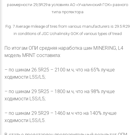
размерности 29,5R29 в условиях АО «Учалинский ГОК» разного
типа протектора
Fig. 7 Average mileage of tires from various manufacturers is 29.5 R29
in conditions of JSC Uchalinsky GOK of various types of tread
По итогам ОПИ средняя наработка шин MINERING, L4
модель MRNT составила:
– по шинам 26.5R25 – 2100 м.ч, что на 65% лучше
ходимости L5S/L5;
– по шинам 29.5R25 – 1800 м.ч, что на 98% лучше
ходимости L5S/L5;
– по шинам 29.5R29 – 1460 м.ч что на 140% лучше
ходимости L5S/L5.
В статье представлен предварительный результат ОПИ,