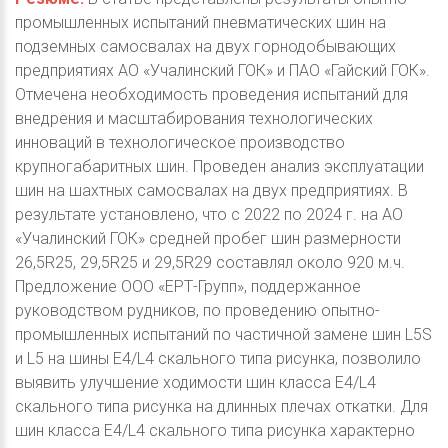
промышленных испытаний пневматических шин на
подземных самосвалах на двух горнодобывающих
предприятиях АО «Учалинский ГОК» и ПАО «Гайский ГОК».
Отмечена необходимость проведения испытаний для
внедрения и масштабирования технологических
инноваций в технологическое производство
крупногабаритных шин. Проведен анализ эксплуатации
шин на шахтных самосвалах на двух предприятиях. В
результате установлено, что с 2022 по 2024 г. на АО
«Учалинский ГОК» средней пробег шин размерности
26,5R25, 29,5R25 и 29,5R29 составлял около 920 м.ч.
Предложение ООО «ЕРТ-Групп», поддержанное
руководством рудников, по проведению опытно-
промышленных испытаний по частичной замене шин L5S
и L5 на шины Е4/L4 скального типа рисунка, позволило
выявить улучшение ходимости шин класса Е4/L4
скального типа рисунка на длинных плечах откатки. Для
шин класса Е4/L4 скального типа рисунка характерно