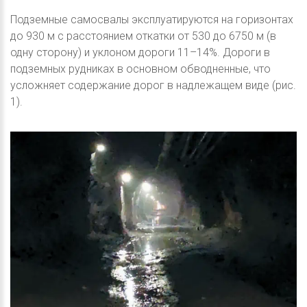
Подземные самосвалы эксплуатируются на горизонтах
до 930 м с расстоянием откатки от 530 до 6750 м (в
одну сторону) и уклоном дороги 11–14%. Дороги в
подземных рудниках в основном обводненные, что
усложняет содержание дорог в надлежащем виде (рис.
1).