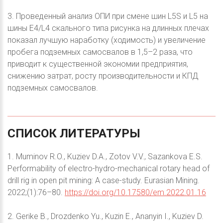
3. Проведенный анализ ОПИ при смене шин L5S и L5 на
шины Е4/L4 скального типа рисунка на длинных плечах
показал лучшую наработку (ходимость) и увеличение
пробега подземных самосвалов в 1,5–2 раза, что
приводит к существенной экономии предприятия,
снижению затрат, росту производительности и КПД
подземных самосвалов.
СПИСОК
ЛИТЕРАТУРЫ
1. Muminov R.O., Kuziev D.A., Zotov V.V., Sazankova E.S.
Performability of electro-hydro-mechanical rotary head of
drill rig in open pit mining: A case-study. Eurasian Mining.
2022;(1):76–80.
https://doi.org/10.17580/em.2022.01.16
2. Gerike B., Drozdenko Yu., Kuzin E., Ananyin I., Kuziev D.