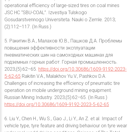
operational efficiency of large-sized tires on coal mines
JSC HC “SBU-COAL”. Izvestiya Tulskogo
Gosudarstvennogo Universiteta. Nauki o Zemle. 2013;
(2):112–117. (In Russ.)
5. Ракитин В.А., Малахов Ю.В., Пашков Д.А. Проблемы
повышения эффективности эксплуатации
пневматических шин на самоходных машинах для
подземных горных работ. Горная промышленность.
2023;(5):62–65.
https://doi.org/10.30686/1609-9192-2023-
5-62-65
Rakitin V.A., Malakhov Yu.V., Pashkov D.A.
Challenges of increasing the efficiency of pneumatic tire
operation on mobile underground mining equipment.
Russian Mining Industry. 2023;(5):62–65. (In Russ.)
https://doi.org/10.30686/1609-9192-2023-5-62-65
6. Liu Y., Chen H., Wu S., Gao J., Li Y., An Z. et al. Impact of
vehicle type, tyre feature and driving behaviour on tyre wear