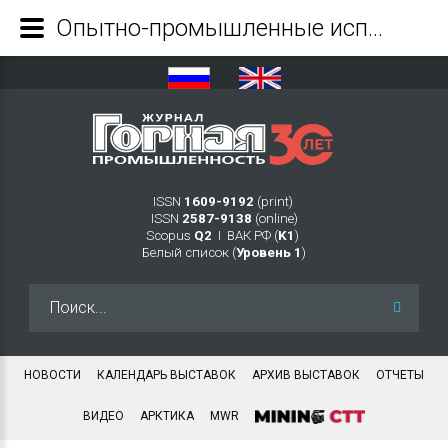
Опытно-промышленные испытания пневматических шин на подземных самосвалах - Журнал Горная промышленность
ISSN
1609-9192
(print)
ISSN
2587-9138
(online)
Scopus
Q2
Ι ВАК РФ (
K1
)
Белый список (
Уровень 1
)
Искать...
НОВОСТИ
КАЛЕНДАРЬ ВЫСТАВОК
АРХИВ ВЫСТАВОК
ОТЧЕТЫ
ВИДЕО
АРКТИКА
MWR