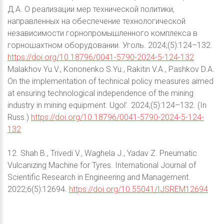
Д.А. О реализации мер технической политики,
направленных на обеспечение технологической
независимости горнопромышленного комплекса в
горношахтном оборудовании. Уголь. 2024;(5):124–132.
https://doi.org/10.18796/0041-5790-2024-5-124-132
Malakhov Yu.V., Kononenko S.Yu., Rakitin V.A., Pashkov D.A.
On the implementation of technical policy measures aimed
at ensuring technological independence of the mining
industry in mining equipment. Ugol’. 2024;(5):124–132. (In
Russ.)
https://doi.org/10.18796/0041-5790-2024-5-124-
132
12. Shah B., Trivedi V., Waghela J., Yadav Z. Pneumatic
Vulcanizing Machine for Tyres. International Journal of
Scientific Research in Engineering and Management.
2022;6(5):12694.
https://doi.org/10.55041/IJSREM12694