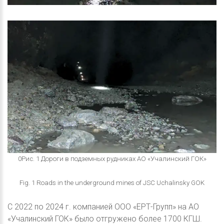
0Рис. 1 Дороги в подземных рудниках АО «Учалинский ГОК»
Fig. 1 Roads in the underground mines of JSC Uchalinsky GOK
С 2022 по 2024 г. компанией ООО «ЕРТ-Групп» на АО
«Учалинский ГОК» было отгружено более 1700 КГШ.