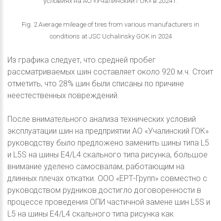
условиях на АО «Учалинский ГОК» в 2024 г.
Fig. 2 Average mileage of tires from various manufacturers in
conditions at JSC Uchalinsky GOK in 2024
Из графика следует, что средней пробег
рассматриваемых шин составляет около 920 м.ч. Стоит
отметить, что 28% шин были списаны по причине
неестественных повреждений.
После внимательного анализа технических условий
эксплуатации шин на предприятии АО «Учалинский ГОК»
руководству было предложено заменить шины типа L5
и L5S на шины Е4/L4 скального типа рисунка, большое
внимание уделено самосвалам, работающим на
длинных плечах откатки. ООО «ЕРТ-Групп» совместно с
руководством рудников достигло договоренности в
процессе проведения ОПИ частичной замене шин L5S и
L5 на шины Е4/L4 скального типа рисунка как