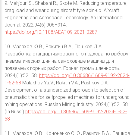
9. Mahjouri S., Shabani R., Skote M. Reducing temperature,
drag load and wear during aircraft tyre spin-up. Aircraft
Engineering and Aerospace Technology: An International
Journal. 2022;94(6):906–914.
https://doi.org/10.1108/AEAT-09-2021-0287
10. Малахов Ю.В., Ракитин В.А., Пашков Д.А.
Разработка стандартизированного подхода по выбору
пневматических шин на самоходные машины для
подземных горных работ. Горная промышленность.
2024;(1):52–58.
https://doi.org/10.30686/1609-9192-2024-
1-52-58
Malakhov Yu.V., Rakitin V.A., Pashkov D.A.
Development of a standardized approach to selection of
pneumatic tires for selfpropelled machines for underground
mining operations. Russian Mining Industry. 2024;(1):52–58.
(In Russ.)
https://doi.org/10.30686/1609-9192-2024-1-52-
58
11. Малахов Ю.В., Кононенко С.Ю., Ракитин В.А., Пашков