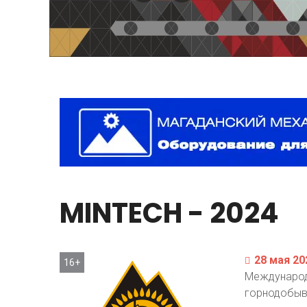
MINTECH
-
2024
28 мая 20
16+
Международ
горнодобыв