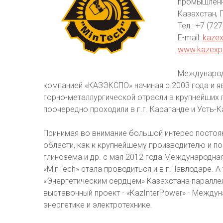
промышлен
Казахстан, 
Тел.: +7 (72
E-mail:
kaze
www.kazexp
Международ
компанией «КАЗЭКСПО» начиная с 2003 года и я
горно-металлургической отрасли в крупнейших
поочередно проходили в г.г. Караганде и Усть-
Принимая во внимание большой интерес постоян
области, как к крупнейшему производителю и по
глинозема и др. с мая 2012 года Международная
«MinTech» стала проводиться и в г.Павлодаре. А
«Энергетическим сердцем» Казахстана параллел
выставочный проект - «КazInterPower» - Между
энергетике и электротехнике.