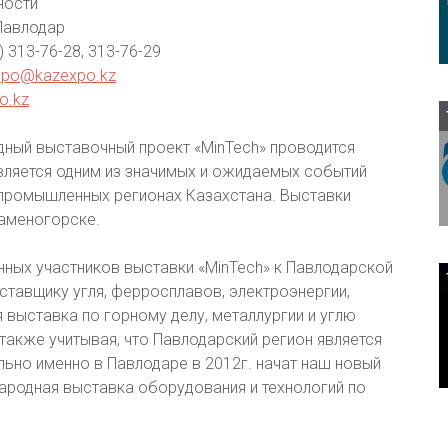
ности
Павлодар
7) 313-76-28, 313-76-29
xpo@kazexpo.kz
o.kz
ный выставочный проект «MinTech» проводится
вляется одним из значимых и ожидаемых событий
 промышленных регионах Казахстана. Выставки
Каменогорске.
ных участников выставки «MinTech» к Павлодарской
ставщику угля, ферросплавов, электроэнергии,
 выставка по горному делу, металлургии и углю
 также учитывая, что Павлодарский регион является
ьно именно в Павлодаре в 2012г. начат наш новый
народная выставка оборудования и технологий по