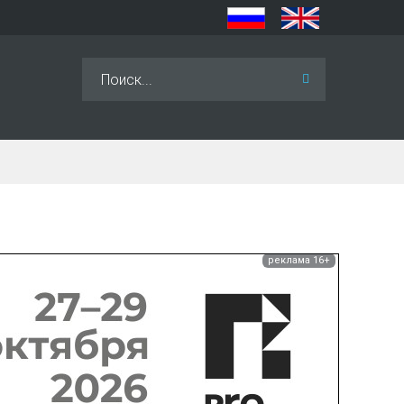
Искать...
реклама 16+