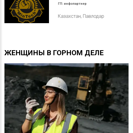
ГП:
инфопартнер
Казахстан, Павлодар
ЖЕНЩИНЫ
В
ГОРНОМ
ДЕЛЕ