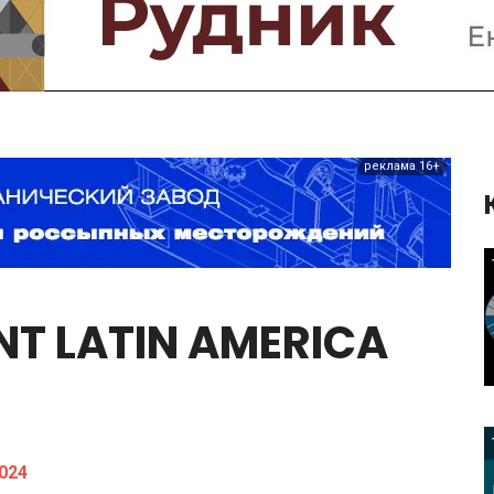
Предприятия и компании
Интервью
Выставки, Конференции
Женщины в горном деле
реклама 16+
NT
LATIN
AMERICA
024