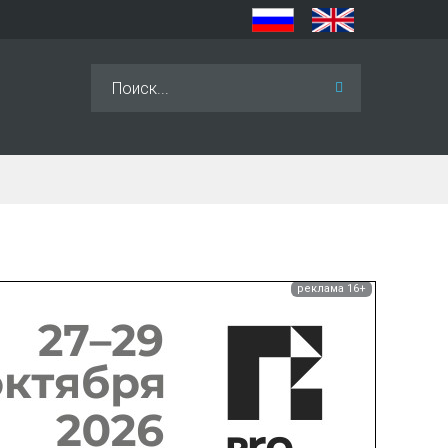
Искать...
реклама 16+