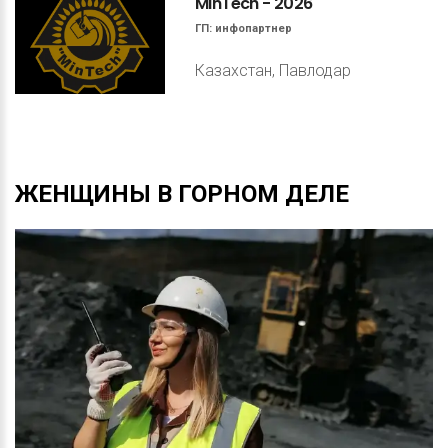
MinTech
-
2026
ГП:
инфопартнер
Казахстан, Павлодар
ЖЕНЩИНЫ
В
ГОРНОМ
ДЕЛЕ