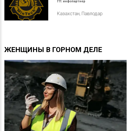
ГП:
инфопартнер
Казахстан, Павлодар
ЖЕНЩИНЫ
В
ГОРНОМ
ДЕЛЕ