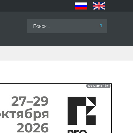
Искать...
реклама 16+