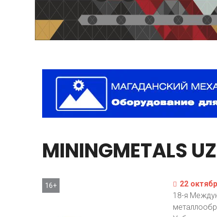
MININGMETALS
UZ
22 октябр
16+
18-я Междун
металлообр