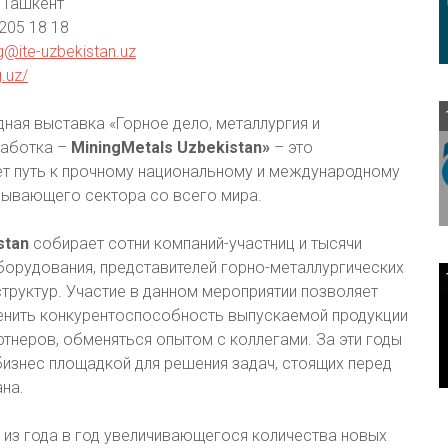
 Ташкент
 205 18 18
g@ite-uzbekistan.uz
g.uz/
ая выставка «Горное дело, металлургия и
аботка –
MiningMetals Uzbekistan»
– это
т путь к прочному национальному и международному
бывающего сектора со всего мира.
stan
собирает сотни компаний-участниц и тысячи
борудования, представителей горно-металлургических
структур. Участие в данном мероприятии позволяет
енить конкурентоспособность выпускаемой продукции
артнеров, обменяться опытом с коллегами. За эти годы
бизнес площадкой для решения задач, стоящих перед
на.
 из года в год увеличивающегося количества новых