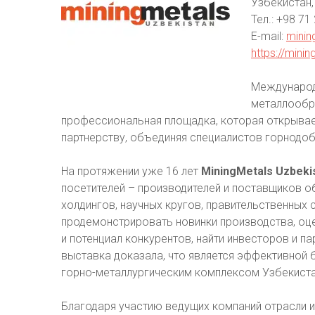
Узбекистан,
Тел.: +98 71
E-mail:
minin
https://minin
Международн
металлообр
профессиональная площадка, которая открывае
партнерству, объединяя специалистов горнодо
На протяжении уже 16 лет
MiningMetals Uzbeki
посетителей – производителей и поставщиков о
холдингов, научных кругов, правительственных 
продемонстрировать новинки производства, оц
и потенциал конкурентов, найти инвесторов и п
выставка доказала, что является эффективной 
горно-металлургическим комплексом Узбекиста
Благодаря участию ведущих компаний отрасли и