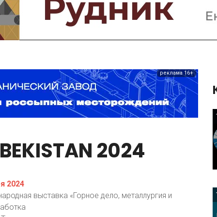
Предприятия и компании
Интервью
Выставки, Конференции
Женщины в горном деле
реклама 16+
BEKISTAN
2024
я 2024
ародная выставка «Горное дело, металлургия и
аботка