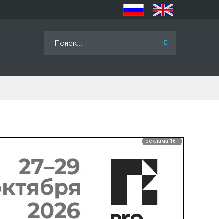
Искать...
реклама 16+