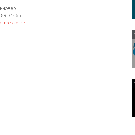
анновер
1 89 34466
ermesse.de