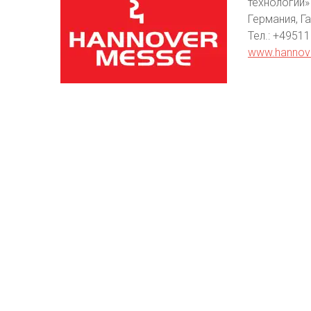
технологий»
Германия, Г
Тел.: +4951
www.hannov