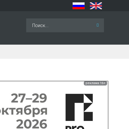
Искать...
реклама 16+