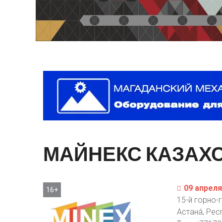
МАЙНЕКС
КАЗАХ
09 апреля
16+
15-й горно
Астана́, Ре