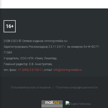
2008-2023 © Сетевое издание «mining-media.ru»
Зарегистрировано Роскомнадзор 23.11.2017 г. за номером Эл № ФС77-
71589
Учредитель: ООО НПК «Гемос Лимитед»,
Главный редактор: Е.В. Анистратова,
тел./факс:
+7 (499) 237-03-11
; e-mail:
info@mining-media.ru
Пользовательское соглашение
|
Политика конфиденциальности