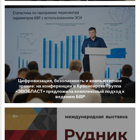
Цифровизация,
безопасность
и
компьютерное
зрение:
на
конференции
в
Красноярске
Группа
«ЭВОБЛАСТ»
предложила
комплексный
подход
к
ведению
БВР