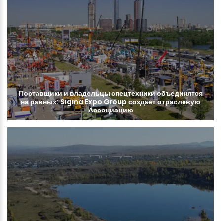
Поставщики
и
владельцы
спецтехники
объединятся
на
равных:
Sigma
Expo
Group
создает
отраслевую
Ассоциацию