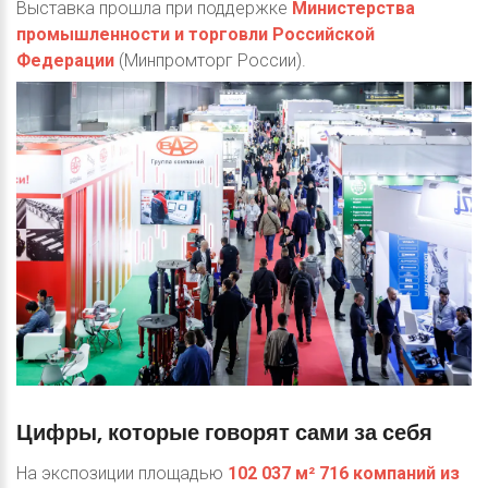
Выставка прошла при поддержке
Министерства
промышленности и торговли Российской
Федерации
(Минпромторг России).
Цифры,
которые
говорят
сами
за
себя
На экспозиции площадью
102 037 м² 716 компаний из