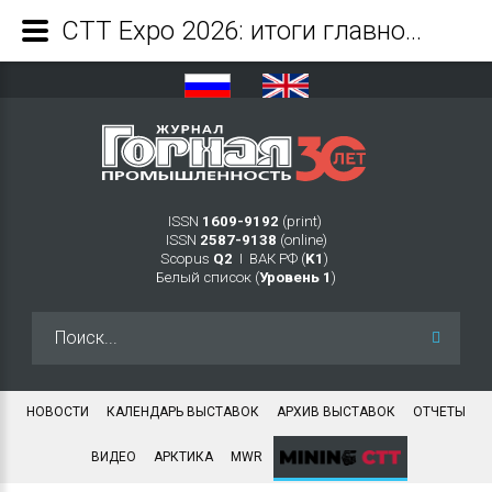
СТТ Expo 2026: итоги главной встречи всей строительной отрасли - Журнал Горная промышленность
ISSN
1609-9192
(print)
ISSN
2587-9138
(online)
Scopus
Q2
Ι ВАК РФ (
K1
)
Белый список (
Уровень 1
)
Искать...
НОВОСТИ
КАЛЕНДАРЬ ВЫСТАВОК
АРХИВ ВЫСТАВОК
ОТЧЕТЫ
ВИДЕО
АРКТИКА
MWR