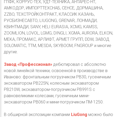
ГПФК, КОРРУС-ТЕХ, УДТ-ТЕХНИКА, АНТАРЕС-НТ,
АМКОДОР, ИМПОРТТЕХСНАБ, СЕНСЕ, ДОРМАШИНА,
ZZBO, ТЕХСТРОЙКОНТРАКТ, КЛАССИК КАЗАНЬ,
РУСБИЗНЕСАВТО, LIUGONG, GRENAR, ЛОНМАДИ,
КВИНТМАДИ, SANY, HELI EURASIA, XCMG, KAMSS,
ZOOMLION, LOVOL, LGMG, DINGLI, XGMA, AURORA, ELKON,
MEKA, ПРОМАКС, АРЛИФТ, АРМЕТ ГРУПП, DDW, ЗАВОД
SOLOMATIC, ТТМ, MESDA, SKYBOOM, FNGROUP и многие
другие.
Завод «Профессионал»
дебютировал с абсолютно
новой линейкой техники, освоенной в производстве в
Иваново: фронтальным погрузчиком РВ30, гусеничным
экскаватором PB225N, колесным экскаватором
PB210W, экскаватором-погрузчиком PB991S с
равновеликими колесами, гусеничным мини-
экскаватором PB060 и мини-погрузчиком ПМ-1250.
В обширной экспозиции компании
LiuGong
можно было