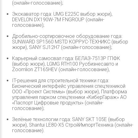
(онлайн-голосование);
Экскаватор года: UMG E225C выбор жюри),
DEVELON DX190W-7M FNGROUP (онлайн-
голосование);
Дробильно-сортировочное оборудование года:
SUNWARD SP1560 MSTD КОРРУС-ТЕХНИКС (выбор
жюри), SANY SJ12H7 (онлайн-голосование);
Карьерный самосвал года: БЕЛАЗ-7513Р ГПФК
(выбор жюри), LGMG RTH100 Русбизнесавто и
Zoomlion ZT165HEV (онлайн-голосование),
IT-решения для строительной техники года:
Бионический интерфейс управления спецтехникой
ООО «Проект Системы» (выбор жюри), Платформа
управления парком спецтехники «КиберГараж» АО
«Паспорт Цифровые продукты» (онлайн-
голосование);
Зелёные технологии года: SANY SKT 105E (выбор
жюри), Shantui LE80-X5 СтройИмпортТехника (онлайн-
голосование).