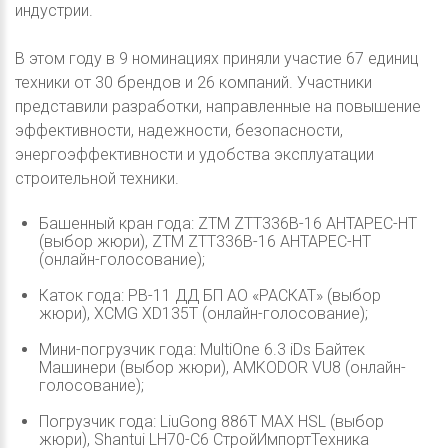
индустрии.
В этом году в 9 номинациях приняли участие 67 единиц
техники от 30 брендов и 26 компаний. Участники
представили разработки, направленные на повышение
эффективности, надежности, безопасности,
энергоэффективности и удобства эксплуатации
строительной техники.
Башенный кран года: ZTM ZTT336B-16 АНТАРЕС-НТ
(выбор жюри), ZTM ZTT336B-16 АНТАРЕС-НТ
(онлайн-голосование);
Каток года: РВ-11 ДД БП АО «РАСКАТ» (выбор
жюри), XCMG XD135T (онлайн-голосование);
Мини-погрузчик года: MultiOne 6.3 iDs Байтек
Машинери (выбор жюри), AMKODOR VU8 (онлайн-
голосование);
Погрузчик года: LiuGong 886T MAX HSL (выбор
жюри), Shantui LH70-C6 СтройИмпортТехника