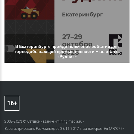
В
Екатеринбурге
пройдет
ключевое
событие
для
горнодобывающей
промышленности
–
выставка
«Рудник»
2008-2023 © Сетевое издание «mining-media.ru»
Зарегистрировано Роскомнадзор 23.11.2017 г. за номером Эл № ФС77-