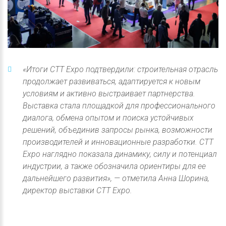
«Итоги CTT Expo подтвердили: строительная отрасль
продолжает развиваться, адаптируется к новым
условиям и активно выстраивает партнерства.
Выставка стала площадкой для профессионального
диалога, обмена опытом и поиска устойчивых
решений, объединив запросы рынка, возможности
производителей и инновационные разработки. CTT
Expo наглядно показала динамику, силу и потенциал
индустрии, а также обозначила ориентиры для ее
дальнейшего развития», — отметила Анна Шорина,
директор выставки CTT Expo.