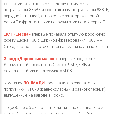
ознакомиться с новыми электрическим мини-
погрузчиком 385BE и фронтальным погрузчиком 838TE,
зарядной станцией, а также экскаваторами новой
серии F и фронтальными погрузчиками новой серии Т.
ДСТ «Десна»
впервые показала опытную дорожную
фрезу Десна 130 с шириной фрезерования 1300 мм.
Это единственная отечественная машина данного типа.
Завод «Дорожных машин»
впервые представил
беспилотный асфальтовый каток ДМ-7,7-ВВ и
сочлененный мини-погрузчик ММ-08.
Компания
ЛОНМАДИ
представила экскаваторы-
погрузчики ТЛ-878 (равноколесный и разноколесный),
выпущенные на заводе в Тосно.
Подробнее об экспонентах читайте на официальном
сайте CTT Expo, на страницах журнала CTT Digest —